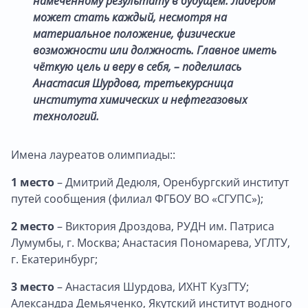
намеченному результату в будущем. Лидером
может стать каждый, несмотря на
материальное положение, физические
возможности или должность. Главное иметь
чёткую цель и веру в себя, – поделилась
Анастасия Шурдова, третьекурсница
института химических и нефтегазовых
технологий.
Имена лауреатов олимпиады::
1 место
– Дмитрий Дедюля, Оренбургский институт
путей сообщения (филиал ФГБОУ ВО «СГУПС»);
2 место
– Виктория Дроздова, РУДН им. Патриса
Лумумбы, г. Москва; Анастасия Пономарева, УГЛТУ,
г. Екатеринбург;
3 место
– Анастасия Шурдова, ИХНТ КузГТУ;
Александра Демьяченко, Якутский институт водного