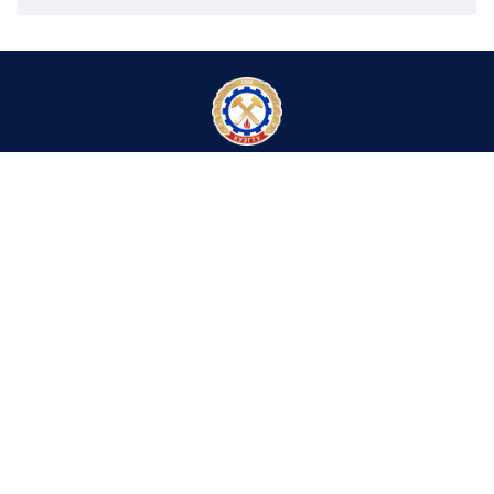
Федеральное государственное бюджетное
образовательное учреждение высшего образования
«Кузбасский государственный технический университет
имени Т.Ф. Горбачева»
Контакты
650000, г. Кемерово,
ул. Весенняя, 28
Телефон/факс: 8 (3842) 39-69-60
kuzstu@kuzstu.ru
Ресурсы университета