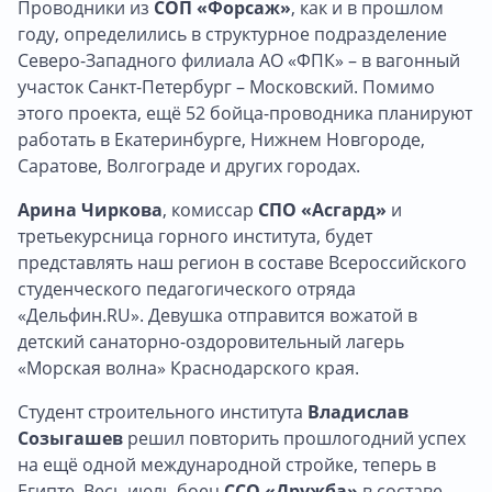
Проводники из
СОП «Форсаж»
, как и в прошлом
году, определились в структурное подразделение
Северо-Западного филиала АО «ФПК» – в вагонный
участок Санкт-Петербург – Московский. Помимо
этого проекта, ещё 52 бойца-проводника планируют
работать в Екатеринбурге, Нижнем Новгороде,
Саратове, Волгограде и других городах.
Арина Чиркова
, комиссар
СПО «Асгард»
и
третьекурсница горного института, будет
представлять наш регион в составе Всероссийского
студенческого педагогического отряда
«Дельфин.RU». Девушка отправится вожатой в
детский санаторно-оздоровительный лагерь
«Морская волна» Краснодарского края.
Студент строительного института
Владислав
Созыгашев
решил повторить прошлогодний успех
на ещё одной международной стройке, теперь в
Египте. Весь июль боец
ССО «Дружба»
в составе