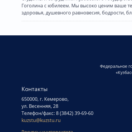
Гоголина с юбилеем. Мы высоко ценим ваше те
здоровья, душевного равновесия, бодрости, б
Федеральное г
«Кузбас
Контакты
650000, г. Кемерово,
ул. Весенняя, 28
Телефон/факс: 8 (3842) 39-69-60
kuzstu@kuzstu.ru