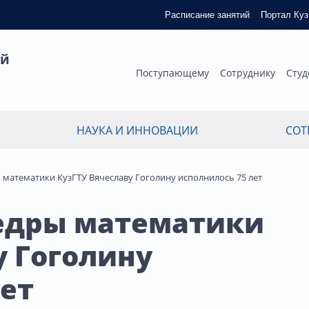
Расписание занятий
Портал Ку
ый
Поступающему
Сотруднику
Студ
НАУКА И ИННОВАЦИИ
СОТ
математики КузГТУ Вячеславу Гоголину исполнилось 75 лет
едры математики
у Гоголину
лет