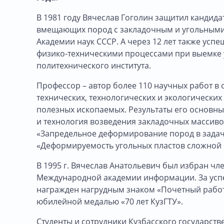
В 1981 году Вячеслав Гоголин защитил канди
вмещающих пород с закладочным и угольными 
Академии наук СССР. А через 12 лет также ус
физико-техническими процессами при выемке у
политехнического института.
Профессор – автор более 110 научных работ в
технических, технологических и экологическ
полезных ископаемых. Результаты его основн
и технология возведения закладочных массивов
«Запредельное деформирование пород в задача
«Деформируемость угольных пластов сложной ст
В 1995 г. Вячеслав Анатольевич был избран чл
Международной академии информации. За успе
награжден нагрудным знаком «Почетный рабо
юбилейной медалью «70 лет КузГТУ».
Студенты и сотрудники Кузбасского государст