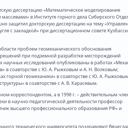
датскую диссертацию «Математическое моделирование
массивами» в Институте горного дела Сибирского Отде
пешно защитил докторскую диссертацию на тему «Управле
гля с закладкой» при диссертационном совете Кузбасск
 области проблем геомеханического обоснования
их решений при подземной разработке месторождений
ых научных исследований опубликованы в работах «Меха
» в соавторстве с Ю. А. Рыжковым и А. Н. Волковым;
х горной геомеханики» в соавторстве с Ю. А. Рыжковым
руктуры» в соавторстве с А. В. Карасевым.
еном-корреспондентом, а в 1998 г. – действительным чл
хи в научно-педагогической деятельности профессор
тник высшего профессионального образования РФ» и
венного технического университета поздравляют Вячесла