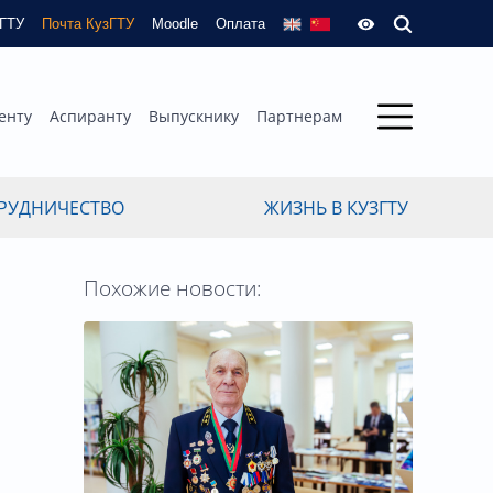
зГТУ
Почта КузГТУ
Moodle
Оплата
енту
Аспиранту
Выпускнику
Партнерам
РУДНИЧЕСТВО
ЖИЗНЬ В КУЗГТУ
Похожие новости: