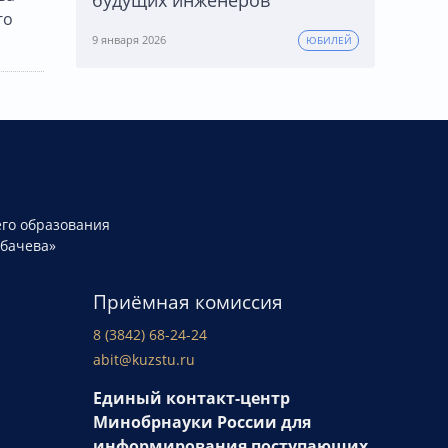
го
9 января 2026
ЮБИЛЕЙ
го образования
рбачева»
Приёмная комиссия
8 (3842) 68-24-24
abit@kuzstu.ru
Единый контакт-центр
Минобрнауки России для
информирования поступающих