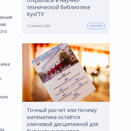
открылась в научно-
технической библиотеке
КузГТУ
ления
ние
12 января 2026
ЮБИЛЕЙ
ого
ника
,
еном
Точный расчет или почему
математика остаётся
ключевой дисциплиной для
ва
будущих инженеров