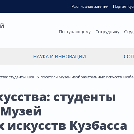
Расписание занятий
Портал Ку
ый
Поступающему
Сотруднику
Студ
НАУКА И ИННОВАЦИИ
СОТ
ства: студенты КузГТУ посетили Музей изобразительных искусств Кузба
кусства: студенты
 Музей
 искусств Кузбасса