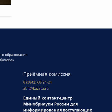
го образования
рбачева»
Приёмная комиссия
8 (3842) 68-24-24
abit@kuzstu.ru
Единый контакт-центр
Минобрнауки России для
информирования поступающих