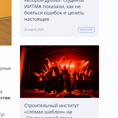
«Второй дубль»: студенты
ИИТМА показали, как не
бояться ошибок и ценить
настоящее
26 марта 2026
КУЛЬТУРА
орные
та
стве.
Строительный институт
«сломал шаблон» на
гут