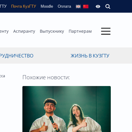
зГТУ
Почта КузГТУ
Moodle
Оплата
енту
Аспиранту
Выпускнику
Партнерам
РУДНИЧЕСТВО
ЖИЗНЬ В КУЗГТУ
сса
Похожие новости: