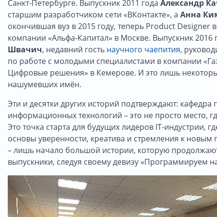
Санкт-Петербурге. Выпускник 2011 года
Александр Ка
старшим разработчиком сети «ВКонтакте», а
Анна Ки
окончившая вуз в 2015 году, теперь Product Designer
компании «Альфа-Капитал» в Москве. Выпускник 2016 
Швачич
, недавний гость
научного чаепития
, руково
по работе с молодыми специалистами в компании «Г
Цифровые решения» в Кемерове. И это лишь некотор
нашумевших имён.
Эти и десятки других историй подтверждают: кафедра
информационных технологий – это не просто место, где
Это точка старта для будущих лидеров IT-индустрии, г
основы уверенности, креатива и стремления к новым г
– лишь начало большой истории, которую продолжают
выпускники, следуя своему девизу «Программируем на