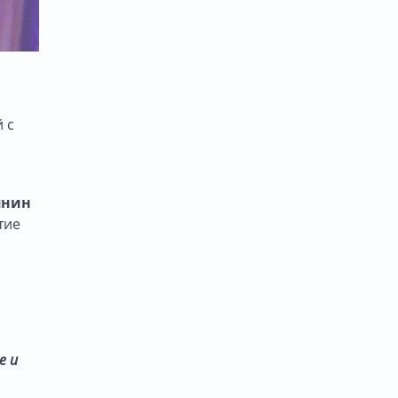
 с
янин
тие
е и