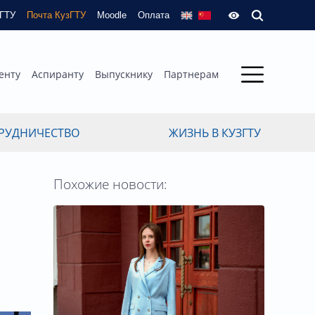
зГТУ
Почта КузГТУ
Moodle
Оплата
енту
Аспиранту
Выпускнику
Партнерам
РУДНИЧЕСТВО
ЖИЗНЬ В КУЗГТУ
Похожие новости: