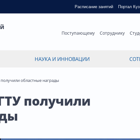
Расписание занятий
Портал Ку
ый
Поступающему
Сотруднику
Студ
НАУКА И ИННОВАЦИИ
СОТ
У получили областные награды
зГТУ получили
ады