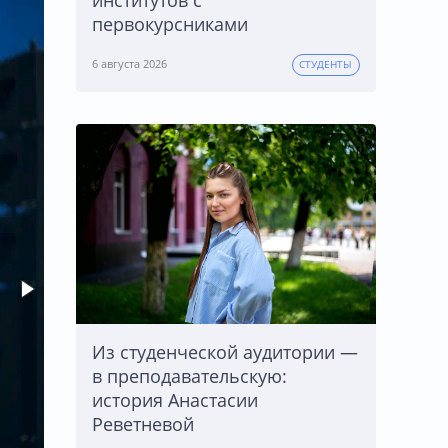
институтов с
первокурсниками
6 августа 2026
СТУДЕНТЫ
Из студенческой аудитории —
в преподавательскую:
история Анастасии
Реветневой