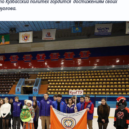
что Кузбасский политех гордится достижениям своих
углова.