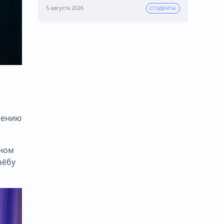
5 августа 2026
СТУДЕНТЫ
оению
нном
чёбу