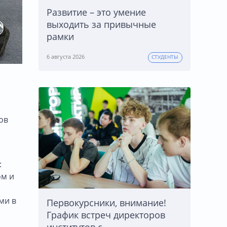
Развитие – это умение
выходить за привычные
рамки
6 августа 2026
СТУДЕНТЫ
ов
:
ом и
ми в
Первокурсники, внимание!
График встреч директоров