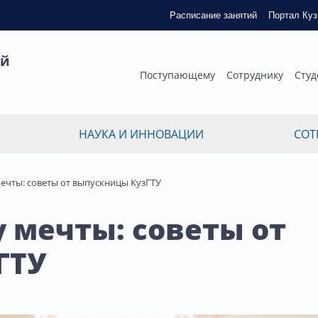
Расписание занятий
Портал Ку
ый
Поступающему
Сотруднику
Студ
НАУКА И ИННОВАЦИИ
СОТ
мечты: советы от выпускницы КузГТУ
у мечты: советы от
ГТУ