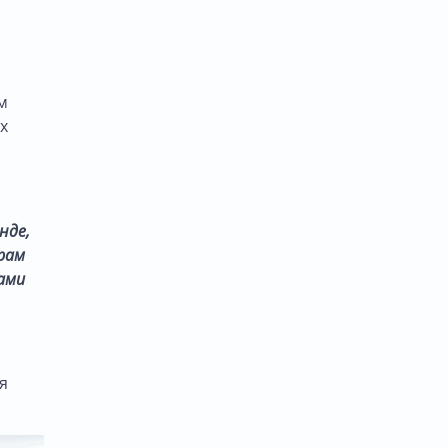
м
х
нде,
рам
ами
я