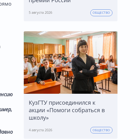
премии России
прямо
5 августа 2026
ОБЩЕСТВО
а
ансию
КузГТУ присоединился к
имер,
акции «Помоги собраться в
школу»
4 августа 2026
ОБЩЕСТВО
давно