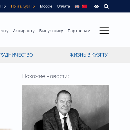
зГТУ
Почта КузГТУ
Moodle
Оплата
енту
Аспиранту
Выпускнику
Партнерам
РУДНИЧЕСТВО
ЖИЗНЬ В КУЗГТУ
Похожие новости: