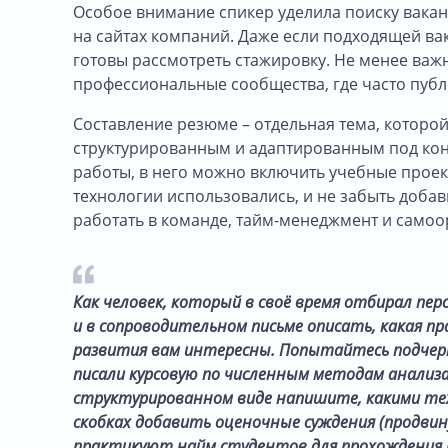
Особое внимание спикер уделила поиску ваканс
на сайтах компаний. Даже если подходящей ва
готовы рассмотреть стажировку. Не менее важн
профессиональные сообщества, где часто пуб
Составление резюме – отдельная тема, которо
структурированным и адаптированным под конк
работы, в него можно включить учебные проек
технологии использовались, и не забыть доба
работать в команде, тайм-менеджмент и самоо
Как человек, который в своё время отбирал пе
и в сопроводительном письме описать, какая пра
развития вам интересны. Попытайтесь подчерк
писали курсовую по численным методам анализа
структурированном виде напишите, какими тех
скобках добавить оценочные суждения (продвину
практикуют найм студентов для прохождения 