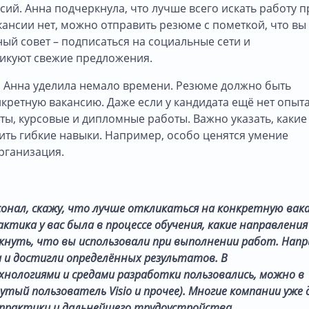
ий. Анна подчеркнула, что лучше всего искать работу 
кансии нет, можно отправить резюме с пометкой, что вы
ый совет – подписаться на социальные сети и
ликуют свежие предложения.
й Анна уделила немало времени. Резюме должно быть
ретную вакансию. Даже если у кандидата ещё нет опыт
ты, курсовые и дипломные работы. Важно указать, какие
вить гибкие навыки. Например, особо ценятся умение
рганизация.
рсонал, скажу, что лучше откликаться на конкретную вак
ктика у вас была в процессе обучения, какие направления
нуть, что вы использовали при выполнении работ. Напр
 и достигли определённых результатов. В
нологиями и средами разработки пользовались, можно в
тый пользователь Visio и прочее). Многие компании уже 
практики и дальнейшего трудоустройства.