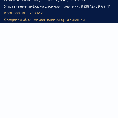
Управление информационной политики: 8 (3842) 39-69-41
Корпоративные СМИ
Сведения об образовательной организации
Платежные реквизиты
Министерство науки и высшего образования РФ
Министерство просвещения РФ
Приёмная комиссия
8 (3842) 68-24-24
abit@kuzstu.ru
Единый контакт-центр Минобрнауки России
для информирования поступающих и решения
оперативных вопросов
Телефон:
8 800 444 51 15
E-mail:
priem@minobrnauki.gov.ru
Режим работы
:
пн-пт с 9:00 до 20:00 (круглосуточно с 1