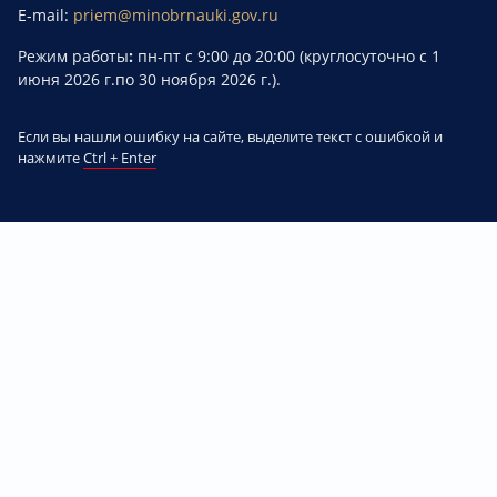
E-mail:
priem@minobrnauki.gov.ru
Режим работы
:
пн-пт с 9:00 до 20:00 (круглосуточно с 1
июня 2026 г.по 30 ноября 2026 г.).
Если вы нашли ошибку на сайте, выделите текст с ошибкой и
нажмите
Ctrl + Enter