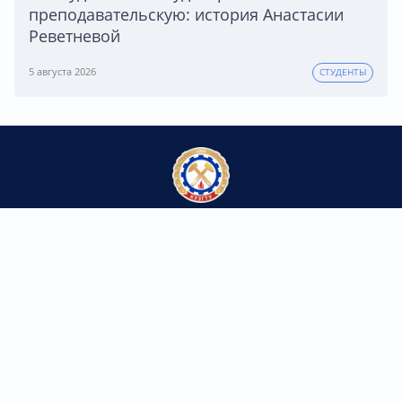
преподавательскую: история Анастасии
Реветневой
5 августа 2026
СТУДЕНТЫ
Федеральное государственное бюджетное
образовательное учреждение высшего образования
«Кузбасский государственный технический университет
имени Т.Ф. Горбачева»
Контакты
650000, г. Кемерово,
ул. Весенняя, 28
Телефон/факс: 8 (3842) 39-69-60