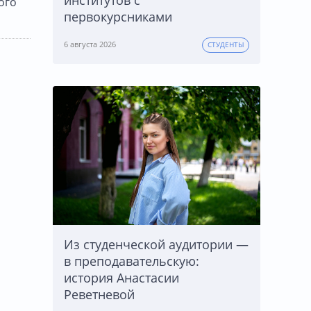
институтов с
ого
первокурсниками
6 августа 2026
СТУДЕНТЫ
Из студенческой аудитории —
в преподавательскую:
история Анастасии
Реветневой