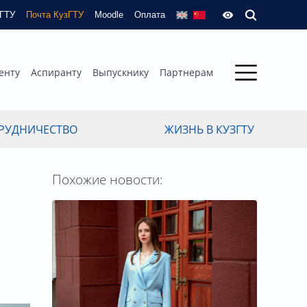
зГТУ
Почта КузГТУ
Moodle
Оплата
енту
Аспиранту
Выпускнику
Партнерам
РУДНИЧЕСТВО
ЖИЗНЬ В КУЗГТУ
Похожие новости: