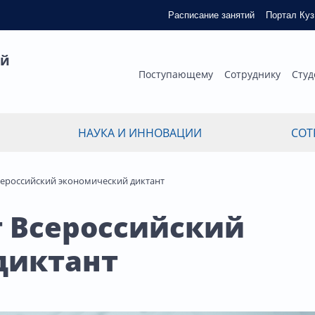
Расписание занятий
Портал Ку
ый
Поступающему
Сотруднику
Студ
НАУКА И ИННОВАЦИИ
СОТ
сероссийский экономический диктант
т Всероссийский
диктант