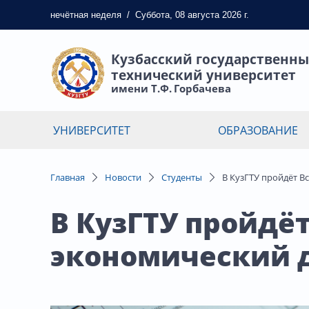
нечётная
неделя
/
Суббота, 08 августа 2026 г.
Кузбасский государственн
технический университет
имени Т.Ф. Горбачева
УНИВЕРСИТЕТ
ОБРАЗОВАНИЕ
Главная
Новости
Студенты
В КузГТУ пройдёт В
В КузГТУ пройдё
экономический 