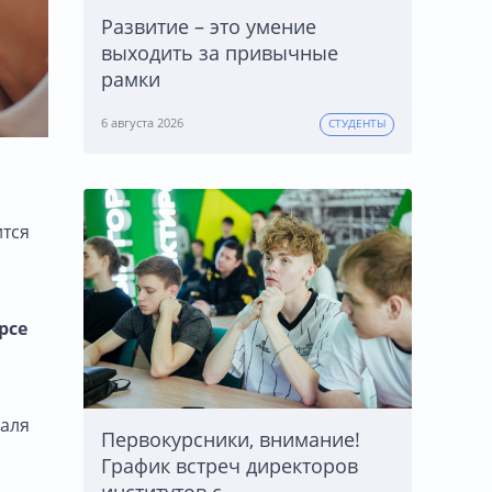
Развитие – это умение
выходить за привычные
рамки
6 августа 2026
СТУДЕНТЫ
ится
рсе
валя
Первокурсники, внимание!
График встреч директоров