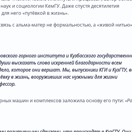
 наук и социологии КемГУ. Даже спустя десятилетия
для него «путёвкой в жизнь».
связь с альма-матер не формальностью, а «живой нитью
овского горного института и Кузбасского государственн
души высказать слова искренней благодарности всем
ло, которое они вершат. Мы, выпускники КГИ и КузГТУ, в
ёвку в жизнь, вооруживших нас нужными для жизни
фессор.
орных машин и комплексов заложила основу его пути:
«Р
ми позитивными сдвигами, что происходят в КузГТУ. Они