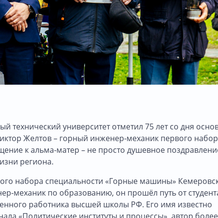
ный технический университет отметил 75 лет со дня осно
Виктор Желтов – горный инженер-механик первого набор
щение к альма-матер – не просто душевное поздравление
изни региона.
рвого набора специальности «Горные машины» Кемеровс
нер-механик по образованию, он прошёл путь от студент
женного работника высшей школы РФ. Его имя известно
нала «Политические институты и процессы», автор более