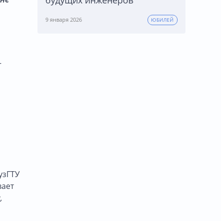
9 января 2026
ЮБИЛЕЙ
-
узГТУ
вает
,