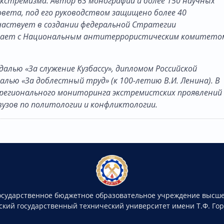
кстремизма. Автор 63 монографий и более 150 научных
вета, под его руководством защищено более 40
Участвует в создании федеральной Стратегии
ичает с Национальным антитеррористическим комитето
далью «За служение Кузбассу», дипломом Российской
алью «За доблестный труд» (к 100-летию В.И. Ленина). В
регионального мониторинга экстремистских проявлений
вузов по политологии и конфликтологии.
осударственное бюджетное образовательное учреждение высше
ский государственный технический университет имени Т.Ф. Го