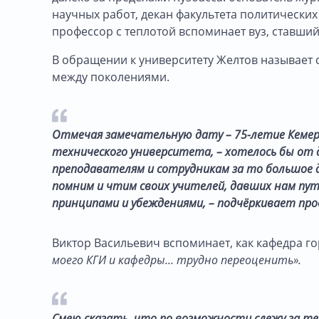
научных работ, декан факультета политических
профессор с теплотой вспоминает вуз, ставший 
В обращении к университету Желтов называет 
между поколениями.
Отмечая замечательную дату – 75-летие Кемер
технического университета, – хотелось бы от 
преподавателям и сотрудникам за то большое де
помним и чтим своих учителей, давших нам пут
принципами и убеждениями, – подчёркивает про
Виктор Васильевич вспоминает, как кафедра г
моего КГИ и кафедры… трудно переоценить».
Смею сказать, что по возможности слежу за те