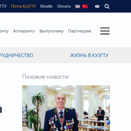
зГТУ
Почта КузГТУ
Moodle
Оплата
енту
Аспиранту
Выпускнику
Партнерам
РУДНИЧЕСТВО
ЖИЗНЬ В КУЗГТУ
Похожие новости:
а