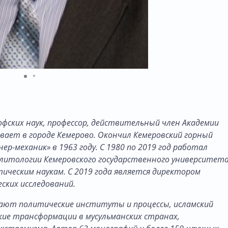
фских наук, профессор, действительный член Академии
живает в городе Кемерово. Окончил Кемеровский горный
-механик» в 1963 году. С 1980 по 2019 год работал
литологии Кемеровского государственного университет
итическим наукам. С 2019 года является директором
ских исследований.
ают политические институты и процессы, исламский
кие трансформации в мусульманских странах,