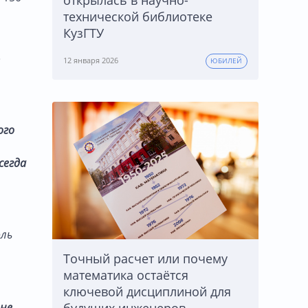
открылась в научно-
технической библиотеке
КузГТУ
»
12 января 2026
ЮБИЛЕЙ
ого
сегда
оль
Точный расчет или почему
математика остаётся
ключевой дисциплиной для
будущих инженеров
 не