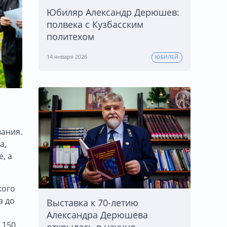
Юбиляр Александр Дерюшев:
полвека с Кузбасским
политехом
14 января 2026
ЮБИЛЕЙ
вания.
а,
, а
кого
а до
Выставка к 70-летию
Александра Дерюшева
 150