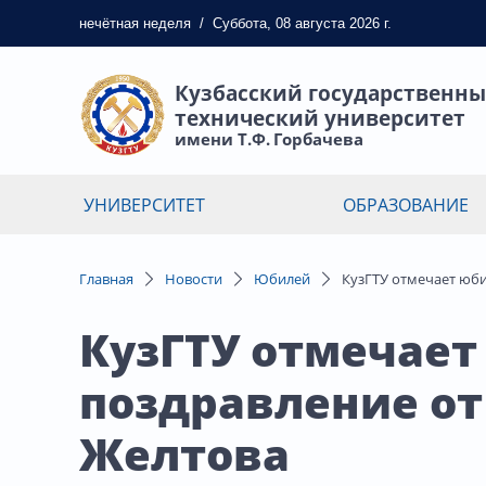
нечётная
неделя
/
Суббота, 08 августа 2026 г.
Кузбасский государственн
технический университет
имени Т.Ф. Горбачева
УНИВЕРСИТЕТ
ОБРАЗОВАНИЕ
Главная
Новости
Юбилей
КузГТУ отмечает юби
КузГТУ отмечает
поздравление от
Желтова