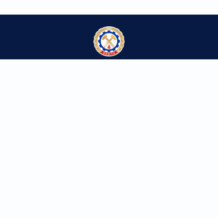
Федеральное государственное бюджетное
образовательное учреждение высшего образования
«Кузбасский государственный технический университет
имени Т.Ф. Горбачева»
Контакты
650000, г. Кемерово,
ул. Весенняя, 28
Телефон/факс: 8 (3842) 39-69-60
kuzstu@kuzstu.ru
Ресурсы университета