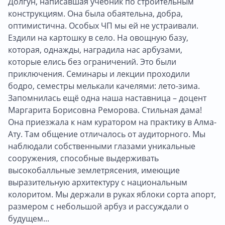
Долгун, написавшая учебник по строительным
конструкциям. Она была обаятельна, добра,
оптимистична. Особых ЧП мы ей не устраивали.
Ездили на картошку в село. На овощную базу,
которая, однажды, наградила нас арбузами,
которые елись без ограничений. Это были
приключения. Семинары и лекции проходили
бодро, семестры мелькали качелями: лето-зима.
Запомнилась ещё одна наша наставница – доцент
Маргарита Борисовна Реморова. Стильная дама!
Она приезжала к нам куратором на практику в Алма-
Ату. Там общение отличалось от аудиторного. Мы
наблюдали собственными глазами уникальные
сооружения, способные выдерживать
высокобалльные землетрясения, имеющие
выразительную архитектуру с национальным
колоритом. Мы держали в руках яблоки сорта апорт,
размером с небольшой арбуз и рассуждали о
будущем...