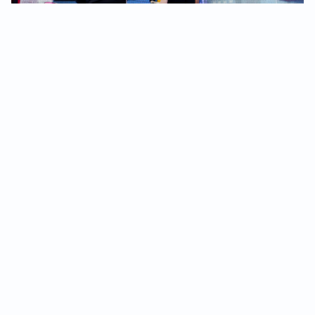
Четыре часа жарких баталий: как в КузГТУ
прошёл турнир по бадминтону
9 февраля 2026
СПОРТ