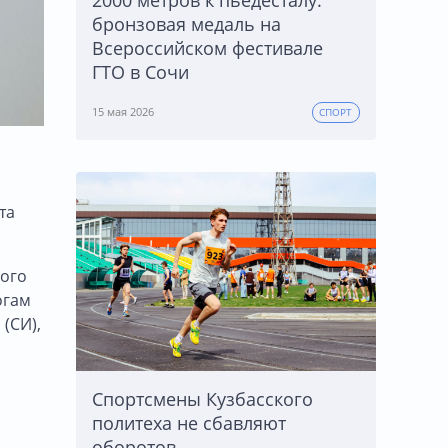
бронзовая медаль на
Всероссийском фестивале
ГТО в Сочи
15 мая 2026
СПОРТ
та
ного
огам
а
(СИ),
Спортсмены Кузбасского
политеха не сбавляют
оборотов