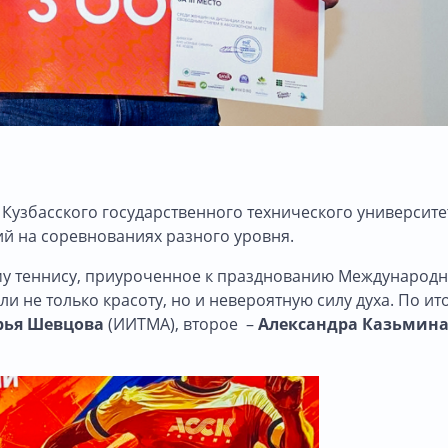
 Кузбасского государственного технического университе
й на соревнованиях разного уровня.
ому теннису, приуроченное к празднованию Международ
 не только красоту, но и невероятную силу духа. По ит
рья Шевцова
(ИИТМА), второе –
Александра Казьмин