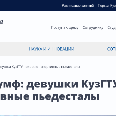
Расписание занятий
Портал Ку
ый
Поступающему
Сотруднику
Студ
НАУКА И ИННОВАЦИИ
СОТ
евушки КузГТУ покоряют спортивные пьедесталы
умф: девушки КузГТ
ивные пьедесталы