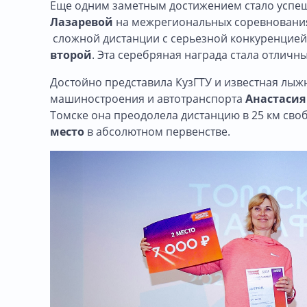
Еще одним заметным достижением стало успеш
Лазаревой
на межрегиональных соревнованиях 
сложной дистанции с серьезной конкуренцией
второй
. Эта серебряная награда стала отличн
Достойно представила КузГТУ и известная лыж
машиностроения и автотранспорта
Анастасия
Томске она преодолела дистанцию в 25 км сво
место
в абсолютном первенстве.