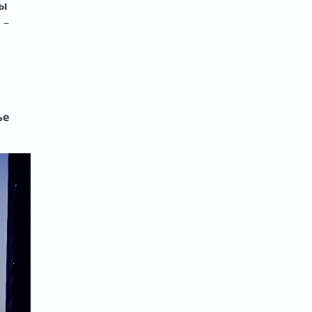
ы
 –
ье