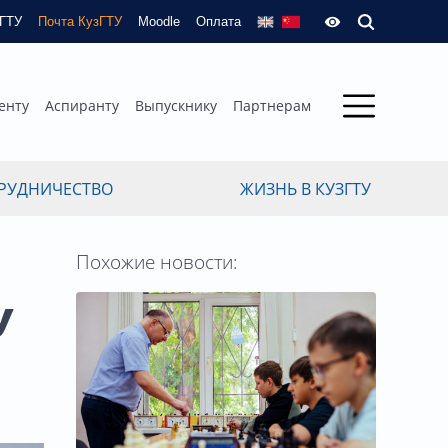
зГТУ
Почта КузГТУ
Moodle
Оплата
енту
Аспиранту
Выпускнику
Партнерам
РУДНИЧЕСТВО
ЖИЗНЬ В КУЗГТУ
Похожие новости:
У