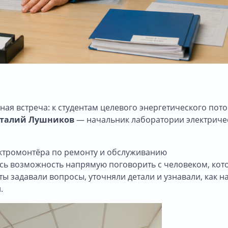
ая встреча: к студентам целевого энергетического пото
талий Лушников
— начальник лаборатории электриче
ктромонтёра по ремонту и обслуживанию
лась возможность напрямую поговорить с человеком, ко
ы задавали вопросы, уточняли детали и узнавали, как н
.