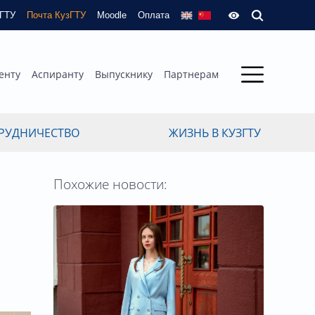
зГТУ
Почта КузГТУ
Moodle
Оплата
енту
Аспиранту
Выпускнику
Партнерам
РУДНИЧЕСТВО
ЖИЗНЬ В КУЗГТУ
Похожие новости: