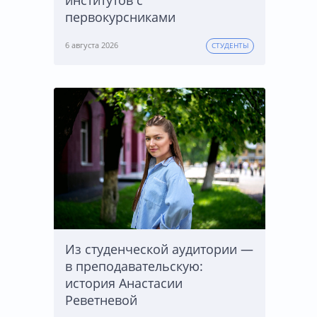
институтов с
первокурсниками
6 августа 2026
СТУДЕНТЫ
Из студенческой аудитории —
в преподавательскую:
история Анастасии
Реветневой