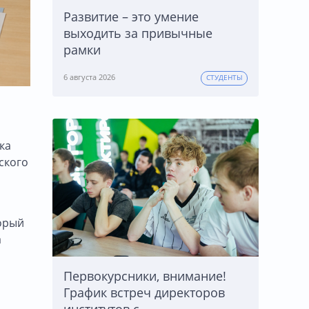
Развитие – это умение
выходить за привычные
рамки
6 августа 2026
СТУДЕНТЫ
ка
ского
торый
а
Первокурсники, внимание!
График встреч директоров