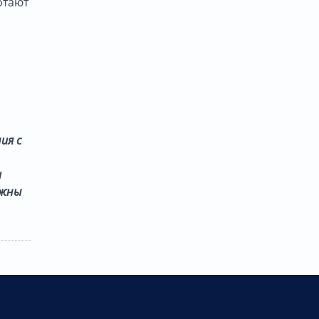
отают
ия с
и
лжны