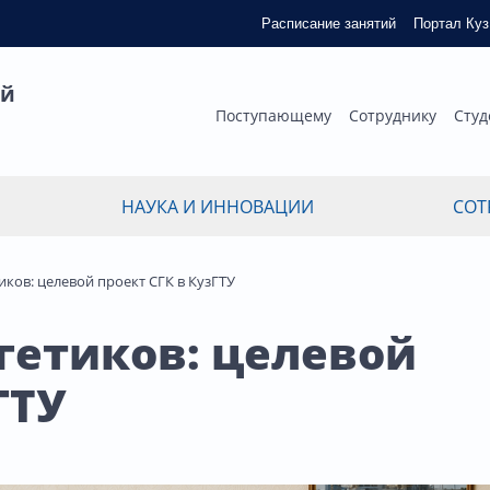
Расписание занятий
Портал Ку
ый
Поступающему
Сотруднику
Студ
НАУКА И ИННОВАЦИИ
СОТ
иков: целевой проект СГК в КузГТУ
ргетиков: целевой
ГТУ