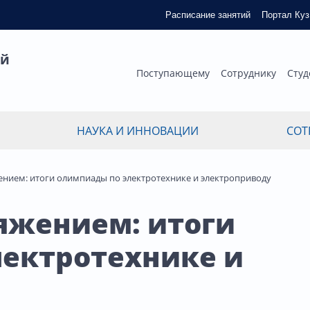
Расписание занятий
Портал Ку
ый
Поступающему
Сотруднику
Студ
НАУКА И ИННОВАЦИИ
СОТ
нием: итоги олимпиады по электротехнике и электроприводу
яжением: итоги
лектротехнике и