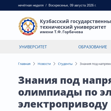
нечётная
неделя
/
Воскресенье, 09 августа 2026 г.
Кузбасский государственн
технический университет
имени Т.Ф. Горбачева
УНИВЕРСИТЕТ
ОБРАЗОВАНИЕ
Главная
Новости
Студенты
Знания под напряже
Знания под напр
олимпиады по э
электроприводу