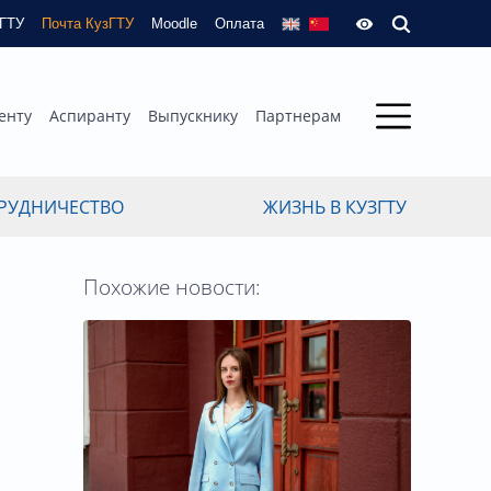
зГТУ
Почта КузГТУ
Moodle
Оплата
енту
Аспиранту
Выпускнику
Партнерам
РУДНИЧЕСТВО
ЖИЗНЬ В КУЗГТУ
Похожие новости: