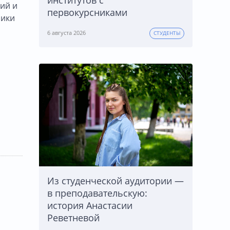
институтов с
ий и
первокурсниками
ники
6 августа 2026
СТУДЕНТЫ
Из студенческой аудитории —
в преподавательскую:
история Анастасии
Реветневой