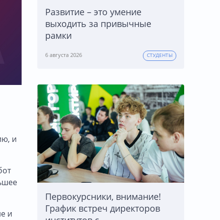
Развитие – это умение
выходить за привычные
рамки
6 августа 2026
СТУДЕНТЫ
ию, и
бот
льшее
Первокурсники, внимание!
График встреч директоров
е и