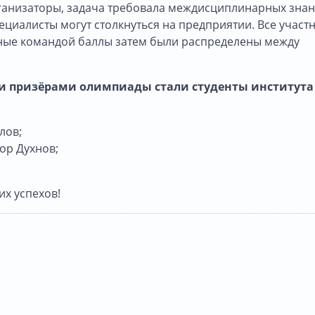
рганизаторы, задача требовала междисциплинарных знан
циалисты могут столкнуться на предприятии. Все участ
ные командой баллы затем были распределены между
 и призёрами олимпиады стали студенты института
лов;
ор Духнов;
х успехов!