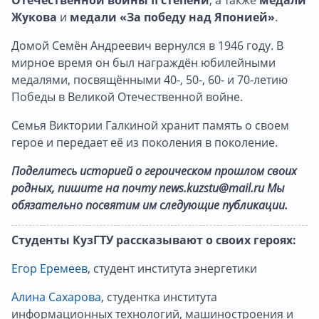
Отечественной войны
II
степени
, а также
медали
Жукова
и
медали «За победу над Японией»
.
Домой Семён Андреевич вернулся в 1946 году. В
мирное время он был награждён юбилейными
медалями, посвящёнными 40-, 50-, 60- и 70-летию
Победы в Великой Отечественной войне.
Семья Виктории Галкиной хранит память о своем
герое и передает её из поколения в поколение.
Поделитесь историей о героическом прошлом своих
родных, пишите на почту news.kuzstu@mail.ru Мы
обязательно посвятим им следующие публикации.
Студенты КузГТУ рассказывают о своих героях:
Егор Еремеев
, студент института энергетики
Алина Сахарова
, студентка института
информационных технологий, машиностроения и