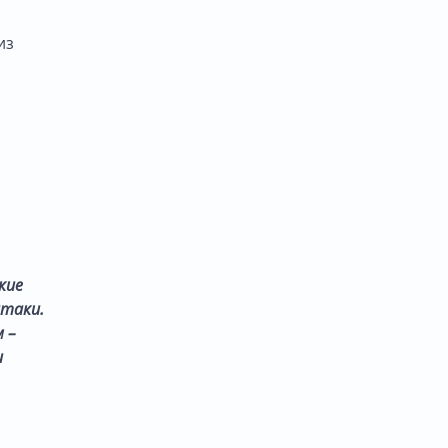
из
кие
таки.
 –
и