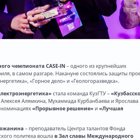
ого чемпионата CASE-IN
– одного из крупнейших
ля, в самом разгаре. Накануне состоялись защиты про
ергетика», «Горное дело» и «Геологоразведка».
Электроэнергетика»
стала команда КузГТУ –
«Кузбасск
 Алексея Алямкина, Мухаммада Курбанбаева и Ярослава
в номинациях
«Прорывное решение»
и
«Лучшая
тюжанина
– преподаватель Центра талантов Фонда
ского политеха вошла
в Зал славы Международного