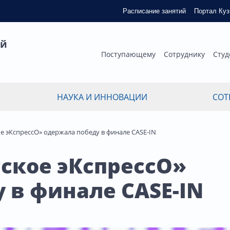
Расписание занятий
Портал Ку
ый
Поступающему
Сотруднику
Студ
НАУКА И ИННОВАЦИИ
СОТ
е эКспрессО» одержала победу в финале CASE-IN
ское эКспрессО»
 в финале CASE-IN