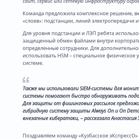
сайт, сервис или сетевую инфраструктуру огр
Команда предложила комплексное решение, вк
«слоев»: подстанции, линий электропередачи 
Для уровня подстанции и ЛЭП ребята использо
защищенный обмен файлами внутри корпоратив
определенные сотрудники. Для дополнительно
использовать HSM – специальное физическое ус
системе.
Также мы использовали SIEM-системы для мони
системы помогают быстро обнаруживать подо
Для защиты от фишинговых рассылок предложи
гибридную систему защиты Always On и On Dem
внезапные кибератаки, – рассказала Анастаси
Поздравляем команду «Кузбасское эКспрессО» 