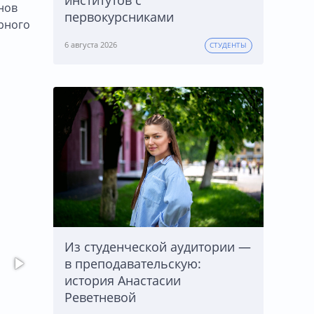
институтов с
онов
первокурсниками
рного
6 августа 2026
СТУДЕНТЫ
Из студенческой аудитории —
в преподавательскую:
история Анастасии
Реветневой