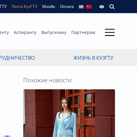
зГТУ
Почта КузГТУ
Moodle
Оплата
енту
Аспиранту
Выпускнику
Партнерам
РУДНИЧЕСТВО
ЖИЗНЬ В КУЗГТУ
Похожие новости: