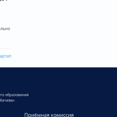
ельно
тартап
го образования
рбачева»
Приёмная комиссия