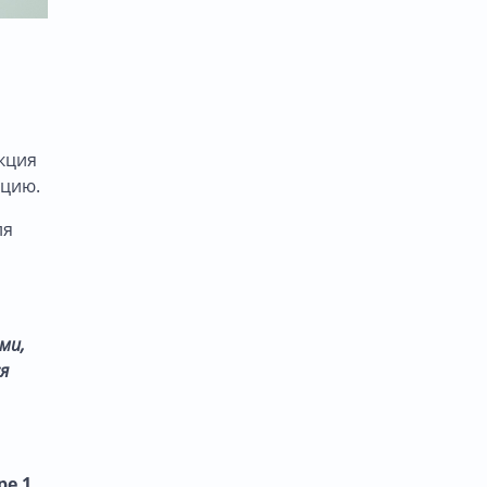
укция
ацию.
ля
ми,
я
ре 1