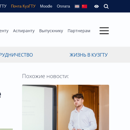
зГТУ
Почта КузГТУ
Moodle
Оплата
енту
Аспиранту
Выпускнику
Партнерам
РУДНИЧЕСТВО
ЖИЗНЬ В КУЗГТУ
Похожие новости:
е