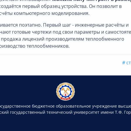
 создаётся первый образец устройства. Он позволит в
асчёты компьютерного моделирования.
вивается поэтапно. Первый шаг - инженерные расчёты и
чают готовые чертежи под свои параметры и самостоят
е продажа лицензий производителям теплообменного
роизводство теплообменников.
# с
осударственное бюджетное образовательное учреждение высше
ский государственный технический университет имени Т.Ф. Го