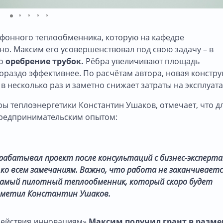
ифонного теплообменника, которую на кафедре
но. Максим его усовершенствовал под свою задачу – в
но
оребрение трубок.
Рёбра увеличивают площадь
гораздо эффективнее. По расчётам автора, новая констр
 несколько раз и заметно снижает затраты на эксплуат
ы теплоэнергетики Константин Ушаков, отмечает, что д
 предпринимательским опытом:
рабатывал проект после консультаций с бизнес-эксперта
ко всем замечаниям. Важно, что работа не заканчиваетс
самый пилотный теплообменник, который скоро будет
тметил Константин Ушаков.
одействия инновациям»
Максим получил грант в разме