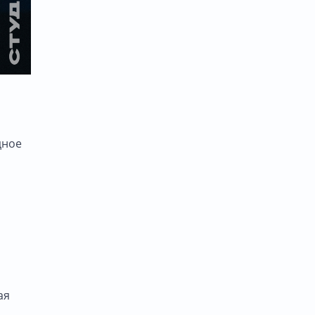
дное
,
ая