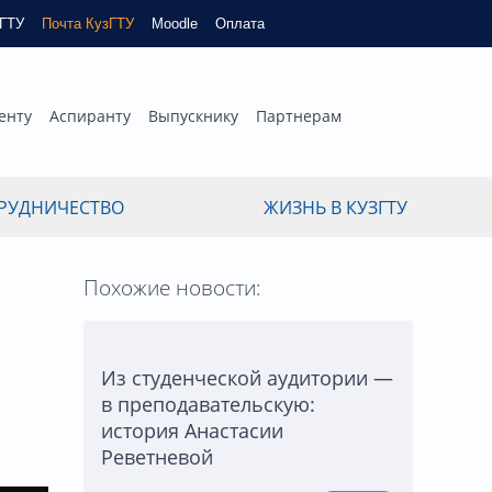
зГТУ
Почта КузГТУ
Moodle
Оплата
енту
Аспиранту
Выпускнику
Партнерам
РУДНИЧЕСТВО
ЖИЗНЬ В КУЗГТУ
Похожие новости:
Из студенческой аудитории —
в преподавательскую:
история Анастасии
Реветневой