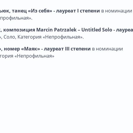
к, танец «Из себя» - лауреат I степени
в номинации
епрофильная».
к, композиция
Marcin
Patrzalek
–
Untitled
Solo
- лауреа
, Соло, Категория «Непрофильная».
, номер «Маяк» - лауреат III степени
в номинации
егория «Непрофильная»