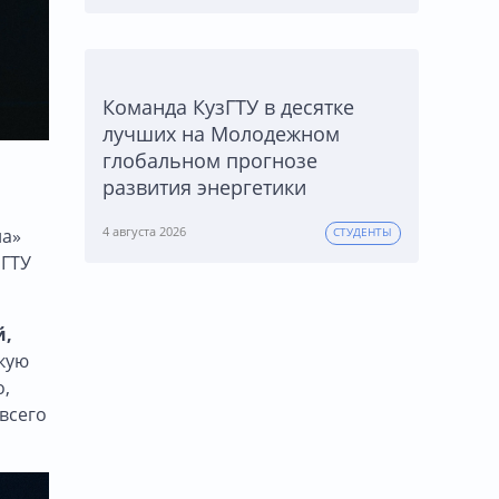
Команда КузГТУ в десятке
лучших на Молодежном
глобальном прогнозе
развития энергетики
4 августа 2026
на»
СТУДЕНТЫ
зГТУ
й,
кую
о,
всего