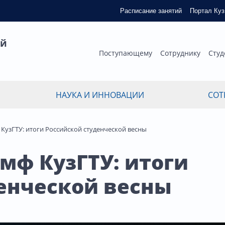
Расписание занятий
Портал Ку
ый
Поступающему
Сотруднику
Студ
НАУКА И ИННОВАЦИИ
СОТ
КузГТУ: итоги Российской студенческой весны
мф КузГТУ: итоги
енческой весны