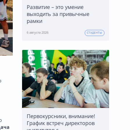
Развитие – это умение
выходить за привычные
рамки
6 августа 2026
СТУДЕНТЫ
о
Первокурсники, внимание!
ю
График встреч директоров
дача