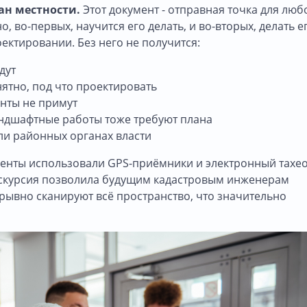
ан местности.
Этот документ - отправная точка для люб
, во-первых, научится его делать, и во-вторых, делать е
ектировании. Без него не получится:
дут
нятно, под что проектировать
енты не примут
ландшафтные работы тоже требуют плана
ли районных органах власти
денты использовали GPS-приёмники и электронный тахе
кскурсия позволила будущим кадастровым инженерам
рывно сканируют всё пространство, что значительно