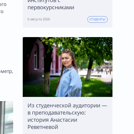
институтов с
ого
первокурсниками
го
6 августа 2026
СТУДЕНТЫ
ометр,
Из студенческой аудитории —
в преподавательскую:
история Анастасии
Реветневой