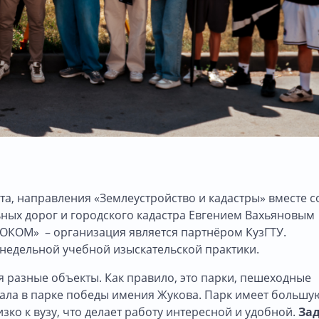
ута, направления «Землеустройство и кадастры» вместе с
ых дорог и городского кадастра Евгением Вахьяновым
ЕОКОМ» – организация является партнёром КузГТУ.
едельной учебной изыскательской практики.
я разные объекты. Как правило, это парки, пешеходные
отала в парке победы имения Жукова. Парк имеет большу
зко к вузу, что делает работу интересной и удобной.
За