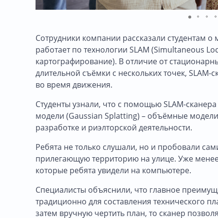
Сотрудники компании рассказали студентам о 
работает по технологии SLAM (Simultaneous Lo
картографирование). В отличие от стационарны
длительной съёмки с нескольких точек, SLAM-с
во время движения.
Студенты узнали, что с помощью SLAM-сканера 
модели (Gaussian Splatting) – объёмные модел
разработке и риэлторской деятельности.
Ребята не только слушали, но и пробовали са
прилегающую территорию на улице. Уже менее
которые ребята увидели на компьютере.
Специалисты объяснили, что главное преимуще
традиционно для составления технического пла
затем вручную чертить план, то сканер позвол