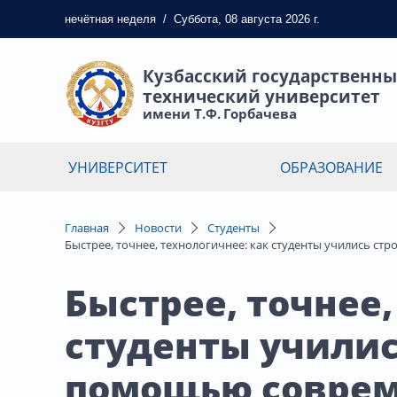
нечётная
неделя
/
Суббота, 08 августа 2026 г.
Кузбасский государственн
технический университет
имени Т.Ф. Горбачева
УНИВЕРСИТЕТ
ОБРАЗОВАНИЕ
Главная
Новости
Студенты
Быстрее, точнее, технологичнее: как студенты учились с
Быстрее, точнее,
студенты училис
помощью соврем