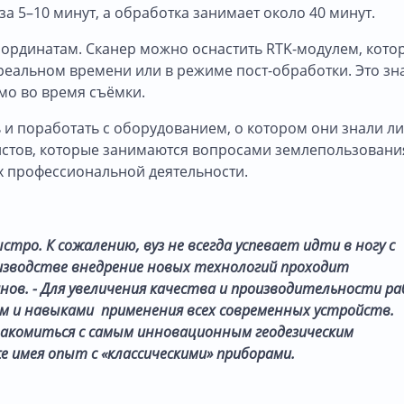
 5–10 минут, а обработка занимает около 40 минут.
оординатам. Сканер можно оснастить RTK-модулем, кото
 реальном времени или в режиме пост-обработки. Это зн
мо во время съёмки.
ь и поработать с оборудованием, о котором они знали л
истов, которые занимаются вопросами землепользования
х профессиональной деятельности.
ро. К сожалению, вуз не всегда успевает идти в ногу с
оизводстве внедрение новых технологий проходит
нов. - Для увеличения качества и производительности р
м и навыками применения всех современных устройств.
акомиться с самым инновационным геодезическим
е имея опыт с «классическими» приборами.