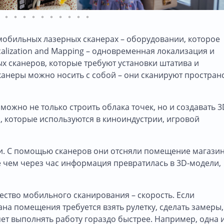
мобильных лазерных сканерах – оборудовании, которое
calization and Mapping – одновременная локализация и
х сканеров, которые требуют установки штатива и
канеры можно носить с собой – они сканируют простран
можно не только строить облака точек, но и создавать 
и, которые используются в киноиндустрии, игровой
ми. С помощью сканеров они отсняли помещение магазин
 чем через час информация превратилась в 3D-модели,
ство мобильного сканирования – скорость. Если
на помещения требуется взять рулетку, сделать замеры,
яет выполнять работу гораздо быстрее. Например, одна 