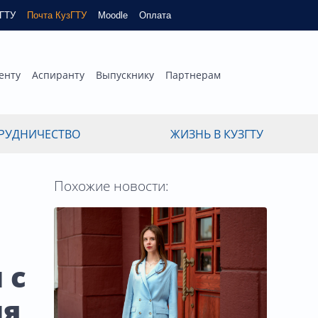
зГТУ
Почта КузГТУ
Moodle
Оплата
енту
Аспиранту
Выпускнику
Партнерам
РУДНИЧЕСТВО
ЖИЗНЬ В КУЗГТУ
Похожие новости:
 с
ия