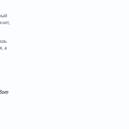
рый
ачит,
ишь
, а
абот