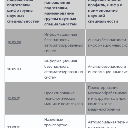
направления
подготовки,
профиль, шифр и
подготовки,
шифр группы
наименование
наименование
научных
научной
группы научных
специальностей
специальности
специальностей
Информационная
безопасность
Анализ безопасности
10.05.03
автоматизированных
информационных сис
систем
Информационная
безопасность
Анализ безопасности
10.05.03
автоматизированных
информационных сис
систем
Проектирование
Проектирование
механообрабатываю
15.05.01
технологических
и инструментальных
машин и комплексов
комплексов в
машиностроении
Наземные
Автомобильная техни
транспортно-
23.05.01
в транспортных