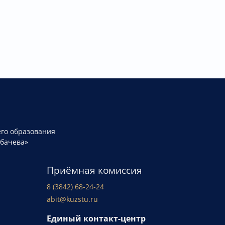
го образования
рбачева»
Приёмная комиссия
8 (3842) 68-24-24
abit@kuzstu.ru
Единый контакт-центр