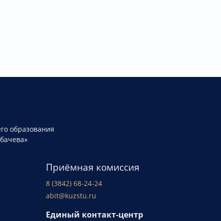
го образования
рбачева»
Приёмная комиссия
8 (3842) 68-24-24
abit@kuzstu.ru
Единый контакт-центр