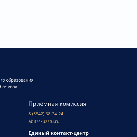
го образования
рбачева»
Приёмная комиссия
8 (3842) 68-24-24
abit@kuzstu.ru
Единый контакт-центр