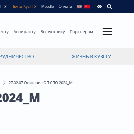
зГТУ
Почта КузГТУ
Moodle
Оплата
енту
Аспиранту
Выпускнику
Партнерам
РУДНИЧЕСТВО
ЖИЗНЬ В КУЗГТУ
27.02.07 Описание ОП СПО 2024_M
2024_M