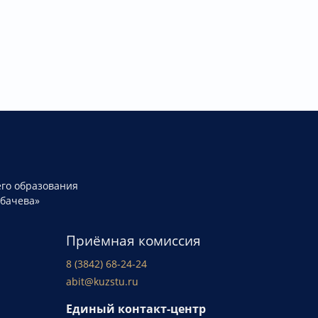
го образования
рбачева»
Приёмная комиссия
8 (3842) 68-24-24
abit@kuzstu.ru
Единый контакт-центр