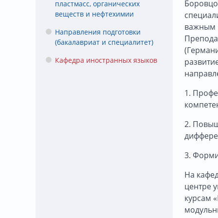
Боровцов
пластмасс, органических
веществ и нефтехимии
специали
важным 
Направления подготовки
Препода
(бакалавриат и специалитет)
(Германи
Кафедра иностранных языков
развити
направле
1. Профе
компете
2. Повы
диффере
3. Форм
На кафе
центре у
курсам 
модульны