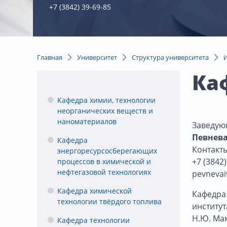
+7 (3842) 39-69-85
Главная
Университет
Структура университета
Ка
Кафедра химии, технологии
неорганических веществ и
наноматериалов
Заведую
Певнева
Кафедра
Контакт
энергоресурсосберегающих
+7 (3842)
процессов в химической и
нефтегазовой технологиях
pevneva
Кафедра химической
Кафедра 
технологии твёрдого топлива
институт
Н.Ю. Мам
Кафедра технологии