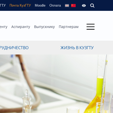
зГТУ
Почта КузГТУ
Moodle
Оплата
енту
Аспиранту
Выпускнику
Партнерам
РУДНИЧЕСТВО
ЖИЗНЬ В КУЗГТУ