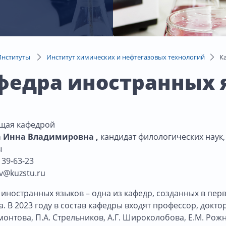
Институты
Институт химических и нефтегазовых технологий
К
федра иностранных 
щая кафедрой
 Инна Владимировна ,
кандидат филологических наук,
ы
 39-63-23
iv@kuzstu.ru
иностранных языков – одна из кафедр, созданных в пер
а. В 2023 году в состав кафедры входят профессор, докто
онтова, П.А. Стрельников, А.Г. Широколобова, Е.М. Рожн