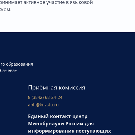
ринимает активное участие в языковой
ежом.
го образования
рбачева»
Приёмная комиссия
8 (3842) 68-24-24
abit@kuzstu.ru
Единый контакт-центр
Минобрнауки России для
информирования поступающих