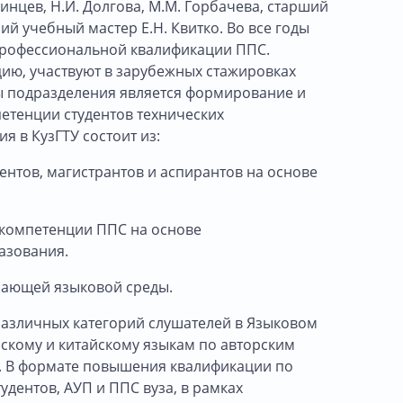
единцев, Н.И. Долгова, М.М. Горбачева, старший
ий учебный мастер Е.Н. Квитко. Во все годы
рофессиональной квалификации ППС.
ю, участвуют в зарубежных стажировках
ты подразделения является формирование и
тенции студентов технических
 в КузГТУ состоит из:
нтов, магистрантов и аспирантов на основе
компетенции ППС на основе
азования.
чающей языковой среды.
различных категорий слушателей в Языковом
зскому и китайскому языкам по авторским
. В формате повышения квалификации по
дентов, АУП и ППС вуза, в рамках