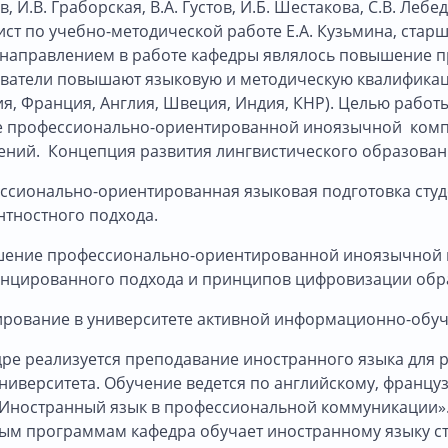
, И.В. Граборская, В.А. Густов, И.Б. Шестакова, С.В. Леб
ст по учебно-методической работе Е.А. Кузьмина, старш
направлением в работе кафедры являлось повышение п
ватели повышают языковую и методическую квалификаци
я, Франция, Англия, Швеция, Индия, КНР). Целью рабо
е профессионально-ориентированной иноязычной компе
ний. Концепция развития лингвистического образования
ссионально-ориентированная языковая подготовка студе
нтностного подхода.
шение профессионально-ориентированной иноязычной 
нцированного подхода и принципов цифровизации обр
ирование в университете активной информационно-обу
дре реализуется преподавание иностранного языка для 
ниверситета. Обучение ведется по английскому, францу
«Иностранный язык в профессиональной коммуникации»
м программам кафедра обучает иностранному языку сту