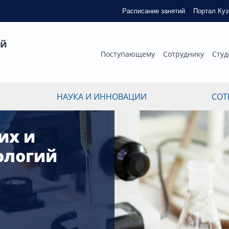
Расписание занятий
Портал Ку
ый
Поступающему
Сотруднику
Студ
НАУКА И ИННОВАЦИИ
СОТ
их и
ологий