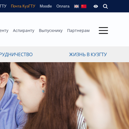
зГТУ
Почта КузГТУ
Moodle
Оплата
енту
Аспиранту
Выпускнику
Партнерам
РУДНИЧЕСТВО
ЖИЗНЬ В КУЗГТУ