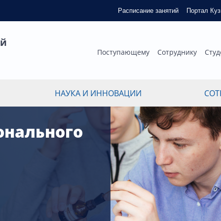
Расписание занятий
Портал Ку
ый
Поступающему
Сотруднику
Студ
НАУКА И ИННОВАЦИИ
СОТ
онального