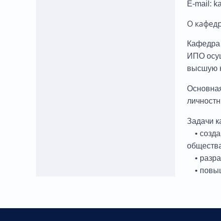
E-mail: 
О кафед
Кафедра 
ИПО осущ
высшую к
Основная
личностн
Задачи к
• создан
общества
• разра
• повыш