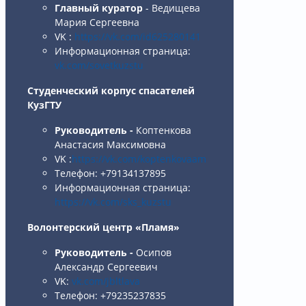
Главный куратор
- Ведищева
Мария Сергеевна
VK :
https://vk.com/id625280141
Информационная страница:
vk.com/sovetkuzstu
Студенческий корпус спасателей
КузГТУ
Руководитель
-
Коптенкова
Анастасия Максимовна
VK :
https://vk.com/koptenkovaam
Телефон: +79134137895
Информационная страница:
https://vk.com/sks_kuzstu
Волонтерский центр «Пламя»
Руководитель
-
Осипов
Александр Сергеевич
VK:
vk.com/jbltlava
Телефон: +79235237835