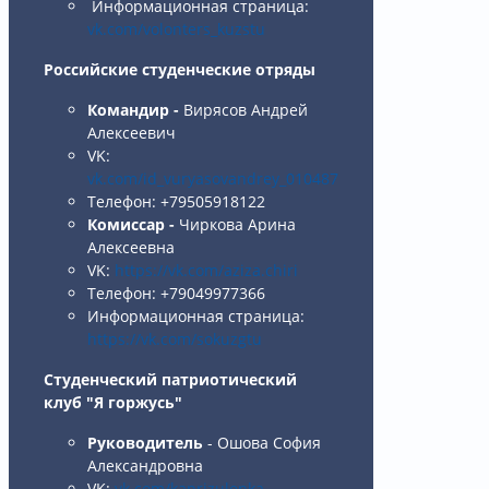
Информационная страница:
vk.com/volonters_kuzstu
Российские студенческие отряды
Командир -
Вирясов Андрей
Алексеевич
VK:
vk.com/id_vuryasovandrey_010487
Телефон: +79505918122
Комиссар -
Чиркова Арина
Алексеевна
VK:
https://vk.com/aziza.chiri
Телефон: +79049977366
Информационная страница:
https://vk.com/sokuzgtu
Студенческий патриотический
клуб "Я горжусь"
Руководитель
- Ошова София
Александровна
VK:
vk.com/kaprizulenka