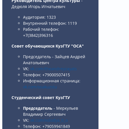
Руководитель центра культуры
-
Дедюля Игорь Игнатьевич
Аудитория: 1323
Внутренний телефон: 1119
Рабочий телефон:
+7(3842)396316
Совет обучающихся КузГТУ "ОСА"
Председатель - Зайцев Андрей
Анатольевич
VK:
vk.com/theandreyzayats
Телефон: +79000507415
Информационная страница:
vk.com/osakuzstu
Студенческий совет КузГТУ
Председатель
- Меркульев
Владимир Сергеевич
VK:
vk.com/volodya_0_o
Телефон: +79059941849