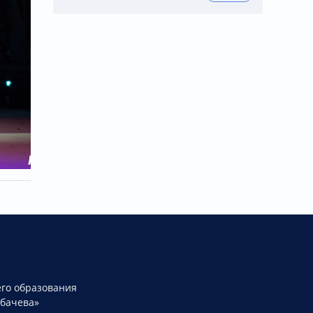
го образования
рбачева»