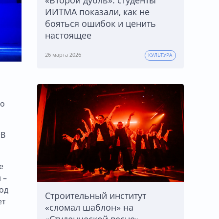
«Второй дубль»: студенты
ИИТМА показали, как не
бояться ошибок и ценить
настоящее
26 марта 2026
КУЛЬТУРА
го
«В
е
 –
под
Строительный институт
ет
«сломал шаблон» на