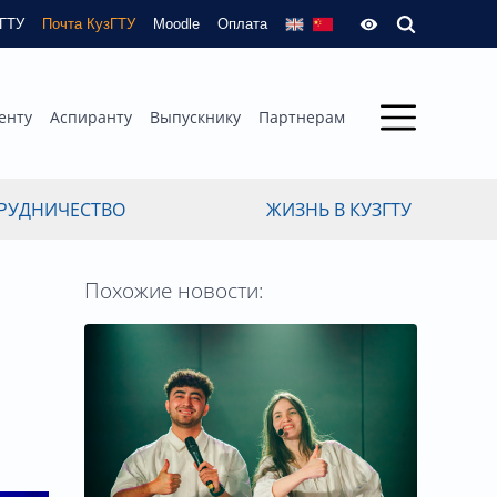
зГТУ
Почта КузГТУ
Moodle
Оплата
енту
Аспиранту
Выпускнику
Партнерам
РУДНИЧЕСТВО
ЖИЗНЬ В КУЗГТУ
Похожие новости: