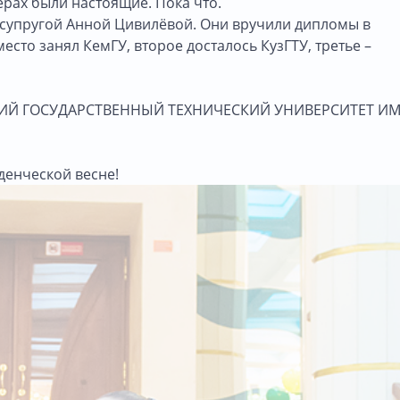
ерах были настоящие. Пока что.
 супругой Анной Цивилёвой. Они вручили дипломы в
то занял КемГУ, второе досталось КузГТУ, третье –
ИЙ ГОСУДАРСТВЕННЫЙ ТЕХНИЧЕСКИЙ УНИВЕРСИТЕТ ИМ.
денческой весне!