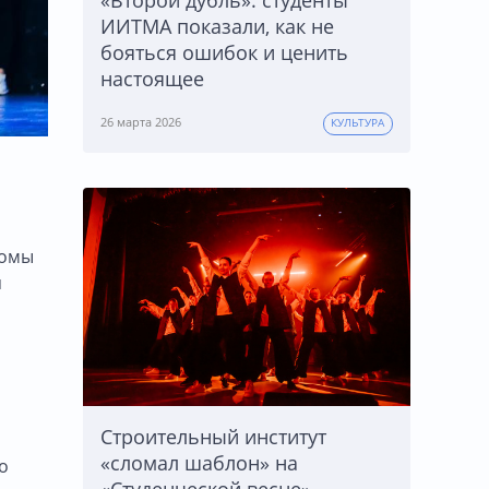
«Второй дубль»: студенты
ИИТМА показали, как не
бояться ошибок и ценить
настоящее
26 марта 2026
КУЛЬТУРА
ломы
я
Строительный институт
«сломал шаблон» на
о