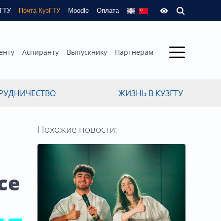
зГТУ
Почта КузГТУ
Moodle
Оплата
енту
Аспиранту
Выпускнику
Партнерам
РУДНИЧЕСТВО
ЖИЗНЬ В КУЗГТУ
Похожие новости:
се