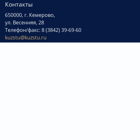
Контакты
650000, г. Кемерово,
ул. Весенняя, 28
Телефон/факс: 8 (3842) 39-69-60
kuzstu@kuzstu.ru
Ресурсы университета
Приемная ректора: 8 (3842) 68-23-14
Отдел управления делами: 8 (3842) 39-69-60
Управление информационной политики: 8 (3842) 39-69-41
Корпоративные СМИ
Сведения об образовательной организации
Платежные реквизиты
Министерство науки и высшего образования РФ