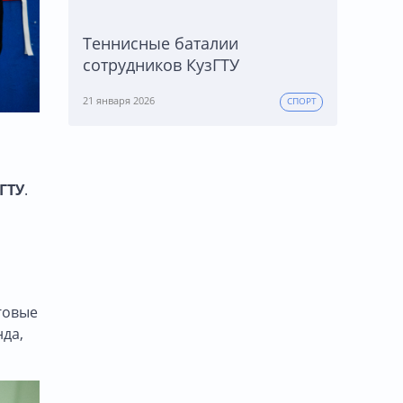
Теннисные баталии
сотрудников КузГТУ
21 января 2026
СПОРТ
ГТУ
.
говые
нда,