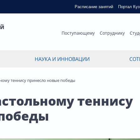
Расписание занятий
Портал Ку
ый
Поступающему
Сотруднику
Студ
НАУКА И ИННОВАЦИИ
СОТ
ьному теннису принесло новые победы
астольному теннису
 победы