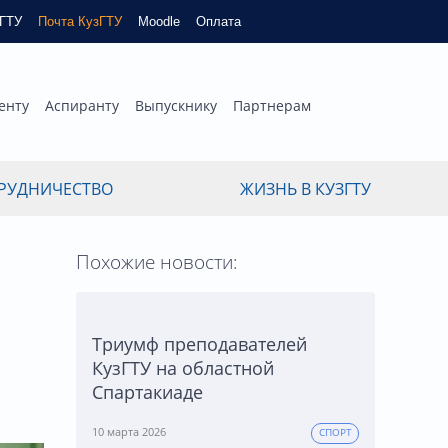
зГТУ
Почта КузГТУ
Moodle
Оплата
енту
Аспиранту
Выпускнику
Партнерам
РУДНИЧЕСТВО
ЖИЗНЬ В КУЗГТУ
Похожие новости:
Триумф преподавателей
КузГТУ на областной
Спартакиаде
10 марта 2026
СПОРТ