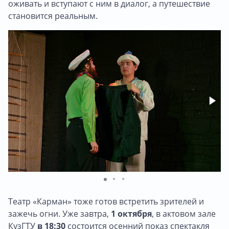
оживать и вступают с ним в диалог, а путешествие
становится реальным.
Театр «Карман» тоже готов встретить зрителей и
зажечь огни. Уже завтра,
1 октября
, в актовом зале
КузГТУ
в 18:30
состоится осенний показ спектакля