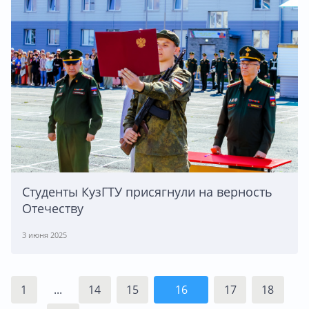
Студенты КузГТУ присягнули на верность
Отечеству
3 июня 2025
1
...
14
15
16
17
18