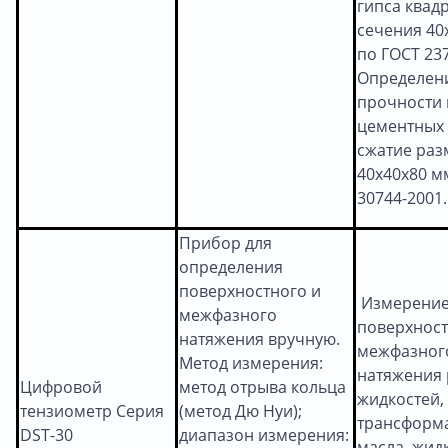
гипса квад
сечения 40
по ГОСТ 237
Определен
прочности
цементных 
сжатие раз
40x40x80 м
30744-2001.
Прибор для
определения
поверхностного и
Измерени
межфазного
поверхност
натяжения вручную.
межфазног
Метод измерения:
натяжения
Цифровой
метод отрыва кольца
жидкостей, 
тензиометр Серия
(метод Дю Нуи);
трансформ
DST-30
диапазон измерения:
масла, жид