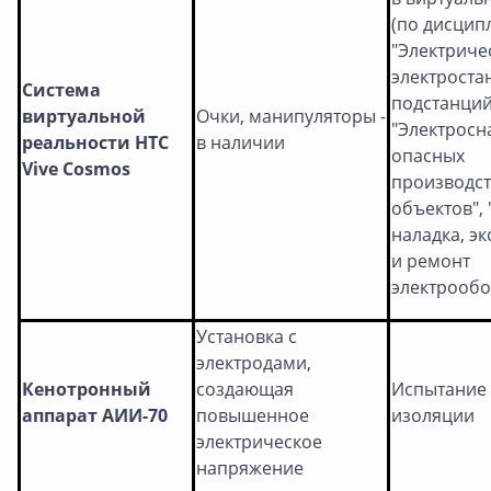
(по дисцип
"Электриче
электроста
Система
подстанций
виртуальной
Очки, манипуляторы -
"Электрос
реальности НТС
в наличии
опасных
Vive Cosmos
производс
объектов",
наладка, э
и ремонт
электрообо
Установка с
электродами,
Кенотронный
создающая
Испытание
аппарат АИИ-70
повышенное
изоляции
электрическое
напряжение