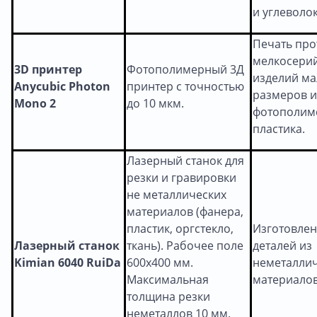
и углеволо
Печать про
мелкосери
3D
принтер
Фотополимерный 3Д
изделий м
Anycubic Photon
принтер с точностью
размеров и
Mono 2
до 10 мкм.
фотополим
пластика.
Лазерный станок для
резки и гравировки
не металлических
материалов (фанера,
пластик, оргстекло,
Изготовлен
Лазерный станок
ткань). Рабочее поле
деталей из
Kimian 6040 RuiDa
600x400 мм.
неметалли
Максимальная
материалов
толщина резки
неметаллов 10 мм.