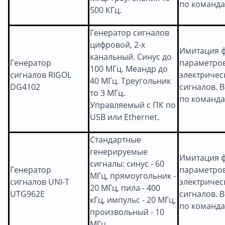
по команда
500 КГц.
Генератор сигналов
цифровой, 2-х
Имитация 
канальный. Синус до
Генератор
параметро
100 МГц. Меандр до
сигналов RIGOL
электричес
40 МГц. Треугольник
DG4102
сигналов. В
то 3 МГц.
по команда
Управляемый с ПК по
USB или Ethernet.
Стандартные
генерируемые
Имитация 
сигналы: синус - 60
Генератор
параметро
МГц, прямоугольник -
сигналов UNI-T
электричес
20 МГц, пила - 400
UTG962E
сигналов. В
кГц, импульс - 20 МГц,
по команда
произвольный - 10
МГц.