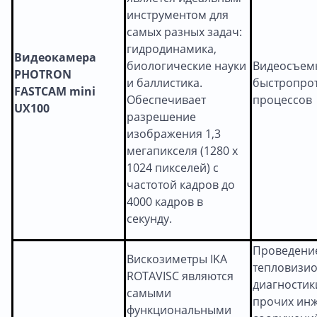
инструментом для
самых разных задач:
гидродинамика,
Видеокамера
биологические науки
Видеосъем
PHOTRON
и баллистика.
быстропро
FASTCAM mini
Обеспечивает
процессов
UX100
разрешение
изображения 1,3
мегапикселя (1280 x
1024 пикселей) с
частотой кадров до
4000 кадров в
секунду.
Проведени
Вискозиметры IKA
тепловизи
ROTAVISC являются
диагностик
самыми
прочих ин
функциональными