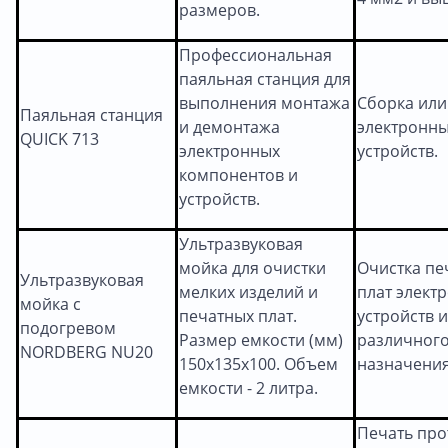
размеров.
Профессиональная
паяльная станция для
выполнения монтажа
Сборка или
Паяльная станция
и демонтажа
электронн
QUICK 713
электронных
устройств.
компонентов и
устройств.
Ультразвуковая
мойка для очистки
Очистка пе
Ультразвуковая
мелких изделий и
плат элект
мойка с
печатных плат.
устройств 
подогревом
Размер емкости (мм)
различног
NORDBERG NU20
150x135x100. Объем
назначения
емкости - 2 литра.
Печать про