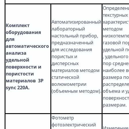
Определен
текстурных
Автоматизированный
характерис
Комплект
лабораторный
методом
оборудования
настольный прибор,
низкотемп
для
предназначенный
газовой по
автоматического
для исследования
удельной п
анализа
пористых и
, удельног
удельной
дисперсных
пор средне
поверхности и
материалов методом
наиболее в
пористости
статической
размера по
материалов 3Р
волюмометрии
распредел
sync 220A.
(объемным методом).
объема и у
поверхност
размерам.
Фотометр
фотоэлектрический
Измерение