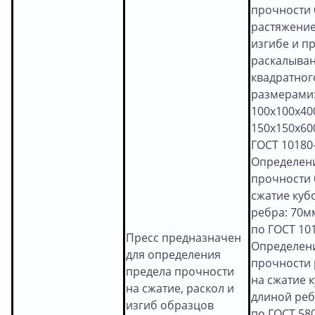
прочности 
растяжение
изгибе и п
раскалыва
квадратног
размерами:
100x100x40
150x150x60
ГОСТ 10180
Определен
прочности 
сжатие куб
ребра: 70м
по ГОСТ 101
Пресс предназначен
Определен
для определения
прочности 
предела прочности
на сжатие к
на сжатие, раскол и
длиной ребр
изгиб образцов
по ГОСТ 580