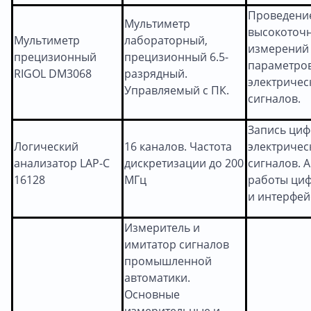
Проведени
Мультиметр
высокоточ
Мультиметр
лабораторный,
измерений
прецизионный
прецизионный 6.5-
параметро
RIGOL DM3068
разрядный.
электричес
Управляемый с ПК.
сигналов.
Запись ци
Логический
16 каналов. Частота
электричес
анализатор LAP-C
дискретизации до 200
сигналов. 
16128
МГц
работы ци
и интерфей
Измеритель и
имитатор сигналов
промышленной
автоматики.
Основные
измерительные и