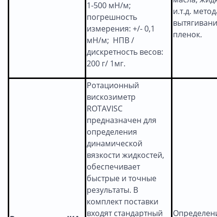
1-500 мН/м;
и.т.д. мето
погрешность
вытягивани
измерения: +/- 0,1
пленок.
мН/м; НПВ /
дискретность весов:
200 г/ 1мг.
Ротационный
вискозиметр
ROTAVISC
предназначен для
определения
динамической
вязкости жидкостей,
обеспечивает
быстрые и точные
результаты. В
комплект поставки
входят стандартный
Определени