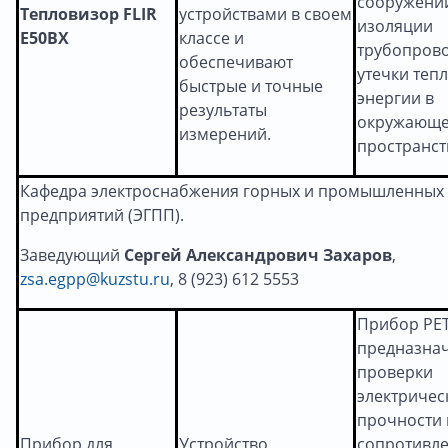
сооружений
Тепловизор FLIR
устройствами в своем
изоляции
E50BX
классе и
трубопрово
обеспечивают
утечки теп
быстрые и точные
энергии в
результаты
окружающ
измерений.
пространст
Кафедра электроснабжения горных и промышленных
предприятий (ЭГПП).
Заведующий
Сергей Александрович Захаров
,
zsa.egpp@kuzstu.ru
, 8 (923) 612 5553
Прибор РЕ
предназнач
проверки
электричес
прочности 
Прибор для
Устройство
сопротивл