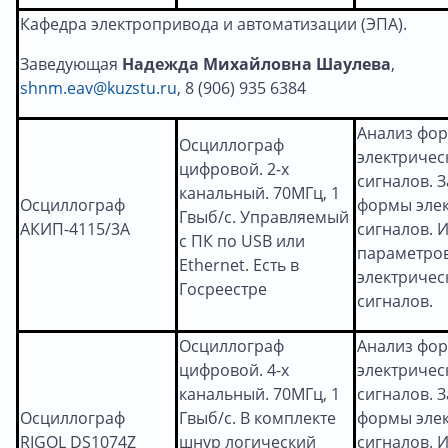
Кафедра электропривода и автоматизации (ЭПА).
Заведующая
Надежда Михайловна Шаулева
,
shnm.eav@kuzstu.ru
, 8 (906) 935 6384
Анализ фо
Осциллограф
электричес
цифровой. 2-х
сигналов. 
канальный. 70МГц, 1
Осциллограф
формы эле
Гвыб/с. Управляемый
АКИП-4115/3А
сигналов. 
с ПК по USB или
параметро
Ethernet. Есть в
электричес
Госреестре
сигналов.
Осциллограф
Анализ фо
цифровой. 4-х
электричес
канальный. 70МГц, 1
сигналов. 
Осциллограф
Гвыб/с. В комплекте
формы эле
RIGOL DS1074Z
шнур логический
сигналов. 