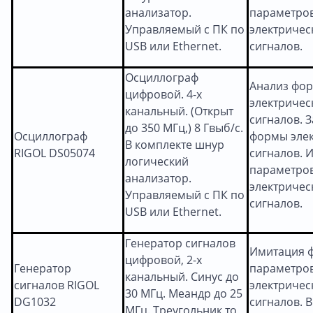
анализатор.
параметро
Управляемый с ПК по
электричес
USB или Ethernet.
сигналов.
Осциллограф
Анализ фо
цифровой. 4-х
электричес
канальный. (Открыт
сигналов. 
до 350 МГц,) 8 Гвыб/с.
Осциллограф
формы эле
В комплекте шнур
RIGOL DS05074
сигналов. 
логический
параметро
анализатор.
электричес
Управляемый с ПК по
сигналов.
USB или Ethernet.
Генератор сигналов
Имитация 
цифровой, 2-х
Генератор
параметро
канальный. Синус до
сигналов RIGOL
электричес
30 МГц. Меандр до 25
DG1032
сигналов. В
МГц. Треугольник то