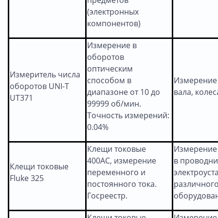
(электронных
компонентов)
Измерение в
оборотов
оптическим
Измеритель числа
способом в
Измерение
оборотов UNI-T
диапазоне от 10 до
вала, колес
UT371
99999 об/мин.
Точность измерений:
0.04%
Клещи токовые
Измерение 
400АС, измерение
в проводни
Клещи токовые
переменного и
электроуст
Fluke 325
постоянного тока.
различног
Госреестр.
оборудован
Клещи токовые
Измерение 