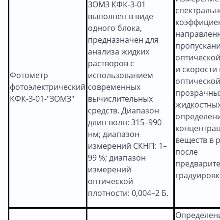
ЗОМЗ КФК-3-01
спектральн
выполнен в виде
коэффицие
одного блока,
направлен
предназначен для
пропускан
анализа жидких
оптической
растворов с
и скорости
Фотометр
использованием
оптической
фотоэлектрический
современных
прозрачны
КФК-3-01-"ЗОМЗ"
вычислительных
жидкостных
средств. Диапазон
определен
длин волн: 315–990
концентра
нм; диапазон
веществ в 
измерений СКНП: 1–
после
99 %; диапазон
предварит
измерений
градуировк
оптической
плотности: 0,004–2 Б.
Определен