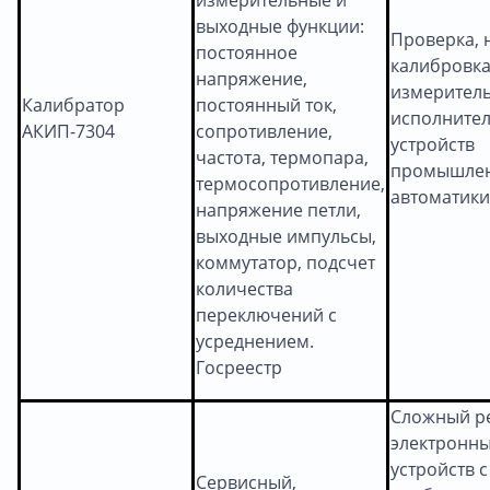
выходные функции:
Проверка, 
постоянное
калибровка
напряжение,
измерител
Калибратор
постоянный ток,
исполните
АКИП-7304
сопротивление,
устройств
частота, термопара,
промышле
термосопротивление,
автоматики
напряжение петли,
выходные импульсы,
коммутатор, подсчет
количества
переключений с
усреднением.
Госреестр
Сложный р
электронн
устройств с
Сервисный,