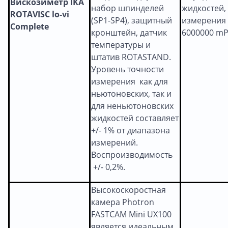
Вискозиметр
IKA
набор шпинделей
жидкостей,
ROTAVISC lo-vi
(SP1-SP4), защитный
измерения 
Complete
кронштейн, датчик
6000000 mP
температуры и
штатив ROTASTAND.
Уровень точности
измерения как для
ньютоновских, так и
для неньютоновских
жидкостей составляет
+/- 1% от диапазона
измерений.
Воспроизводимость
+/- 0,2%.
Высокоскоростная
камера Photron
FASTCAM Mini UX100
является идеальным