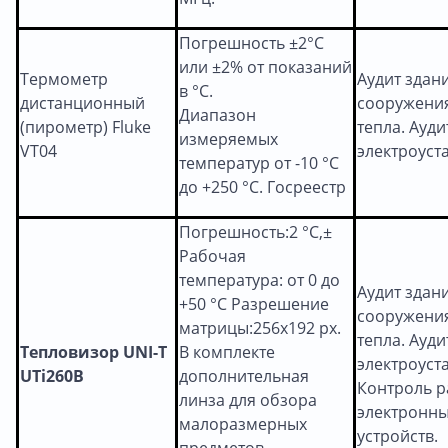
Погрешность ±2°C
или ±2% от показаний
Термометр
Аудит здан
в °C.
дистанционный
сооружения
Диапазон
(пирометр) Fluke
тепла. Ауди
измеряемых
VT04
электроуст
температур от -10 °C
до +250 °C. Госреестр
Погрешность:2 °C,±
Рабочая
температура: от 0 до
Аудит здан
+50 °С Разрешение
сооружения
матрицы:256х192 px.
тепла. Ауди
Тепловизор UNI-T
В комплекте
электроуст
UTi260B
дополнительная
Контроль 
линза для обзора
электронн
малоразмерных
устройств.
предметов