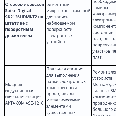
необходим
Cтереомикроскоп
ремонтный
замены
Saike Digital
микроскоп с камерой
малоразме
SK2126HDMI-T2 на
для записи
электронн
штативе с
наблюдаемой
компоненто
поворотным
поверхности
состояния 
держателем
электронных
плат, восс
устройств.
поврежден
участков п
плат.
Паяльная станция
Ремонт эле
для выполнения
устройств.
пайки электронных
Мощная
Монтаж\де
компонентов и
индукционная
силовых S
проводников с
паяльная станция
компоненто
металлическими
АКТАКОМ ASE-1216
проводник
элементами
большого с
существенных
4 мм2 и вы