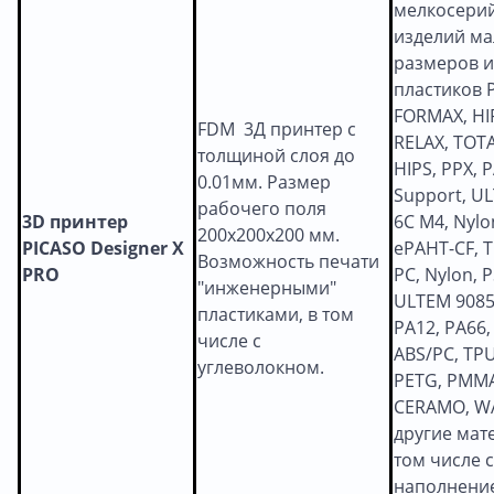
мелкосери
изделий м
размеров 
пластиков P
FORMAX, HI
FDM 3Д принтер с
RELAX, TOTA
толщиной слоя до
HIPS, PPX, 
0.01мм. Размер
Support, UL
рабочего поля
3D
принтер
6C M4, Nylo
200х200х200 мм.
PICASO Designer X
ePAHT-CF, T
Возможность печати
PRO
PC, Nylon, P
"инженерными"
ULTEM 9085,
пластиками, в том
PA12, PA66,
числе с
ABS/PC, TPU
углеволокном.
PETG, PMMA
CERAMO, WA
другие мат
том числе с
наполнение