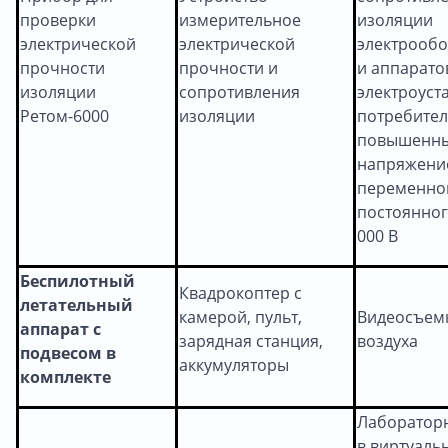
проверки
измерительное
изоляции
электрической
электрической
электрооб
прочности
прочности и
и аппарато
изоляции
сопротивления
электроуст
Ретом-6000
изоляции
потребите
повышенн
напряжени
переменно
постоянног
000 В
Беспилотный
Квадрокоптер с
летательный
камерой, пульт,
Видеосъемк
аппарат с
зарядная станция,
воздуха
подвесом в
аккумуляторы
комплекте
Лаборатор
в виртуаль