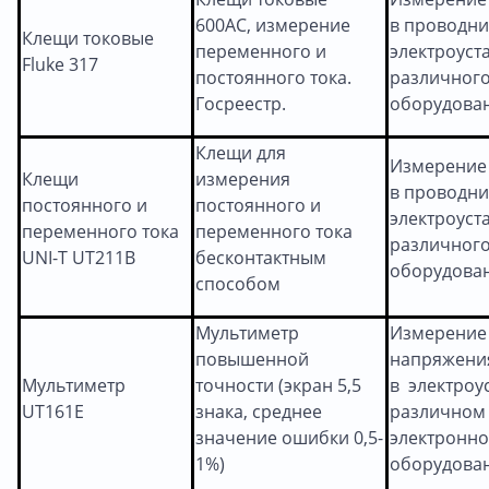
600АС, измерение
в проводни
Клещи токовые
переменного и
электроуст
Fluke 317
постоянного тока.
различног
Госреестр.
оборудован
Клещи для
Измерение 
Клещи
измерения
в проводни
постоянного и
постоянного и
электроуст
переменного тока
переменного тока
различног
UNI-T UT211B
бесконтактным
оборудован
способом
Мультиметр
Измерение 
повышенной
напряжения
Мультиметр
точности (экран 5,5
в электроу
UT161E
знака, среднее
различном
значение ошибки 0,5-
электронн
1%)
оборудован