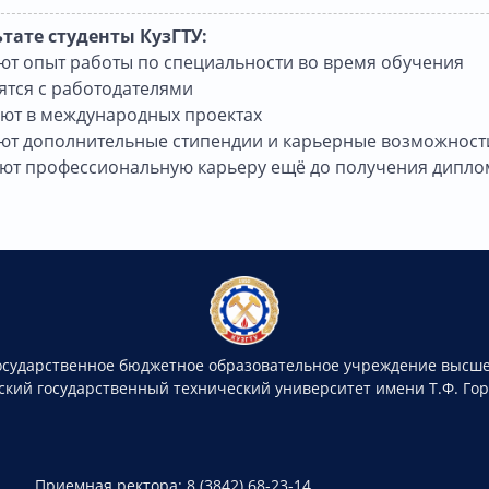
ьтате студенты КузГТУ:
ют опыт работы по специальности во время обучения
ятся с работодателями
уют в международных проектах
ают дополнительные стипендии и карьерные возможност
ают профессиональную карьеру ещё до получения дипло
осударственное бюджетное образовательное учреждение высше
ский государственный технический университет имени Т.Ф. Го
Приемная ректора: 8 (3842) 68-23-14