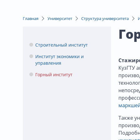
Главная
Университет
Структура университета
Го
Строительный институт
Институт экономики и
Стажиро
управления
КузГТУ 
Горный институт
произво
техноло
непосре
професс
маркшей
Также ун
произво
Подроб