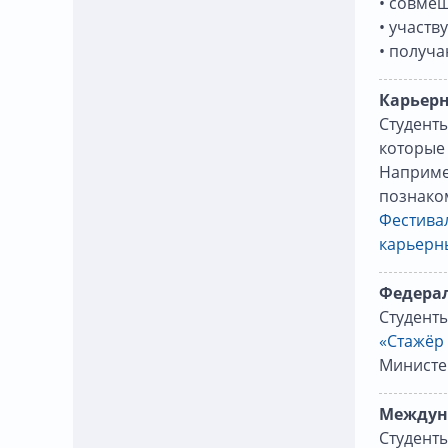
• совме
• участв
• получа
Карьер
Студенты
которые
Наприме
познако
Фестива
карьерн
Федера
Студенты
«Стажёр
Министе
Междун
Студент