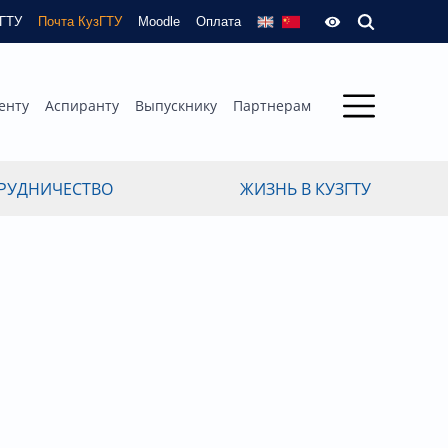
зГТУ
Почта КузГТУ
Moodle
Оплата
енту
Аспиранту
Выпускнику
Партнерам
РУДНИЧЕСТВО
ЖИЗНЬ В КУЗГТУ