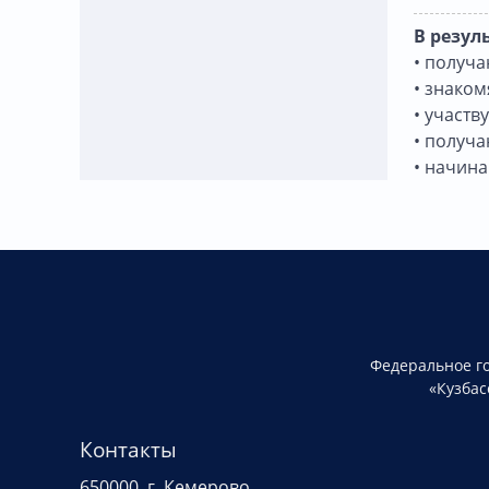
В резул
• получа
• знаком
• участв
• получ
• начин
Федеральное г
«Кузбас
Контакты
650000, г. Кемерово,