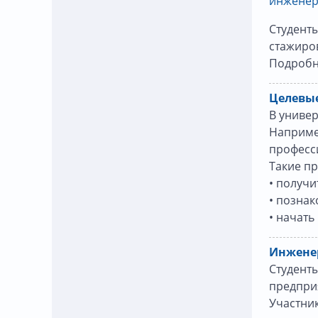
инженер
Студент
стажиров
Подробн
Целевые
В униве
Например
професси
Такие п
• получ
• позна
• начать
Инженер
Студенты
предпри
Участни