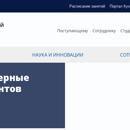
Расписание занятий
Портал Ку
ый
Поступающему
Сотруднику
Студ
НАУКА И ИННОВАЦИИ
СОТ
ерные
нтов