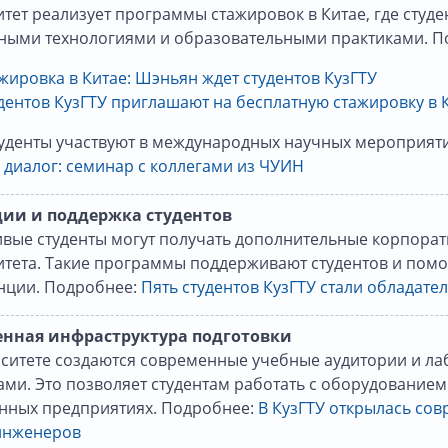
тет реализует программы стажировок в Китае, где студе
ными технологиями и образовательными практиками. П
жировка в Китае: Шэньян ждет студентов КузГТУ
дентов КузГТУ приглашают на бесплатную стажировку в 
туденты участвуют в международных научных мероприят
 диалог: семинар с коллегами из ЧУИН
ии и поддержка студентов
ивые студенты могут получать дополнительные корпора
итета. Такие программы поддерживают студентов и пом
нции. Подробнее:
Пять студентов КузГТУ стали обладате
нная инфраструктура подготовки
рситете создаются современные учебные аудитории и 
ми. Это позволяет студентам работать с оборудованием
нных предприятиях. Подробнее:
В КузГТУ открылась сов
инженеров