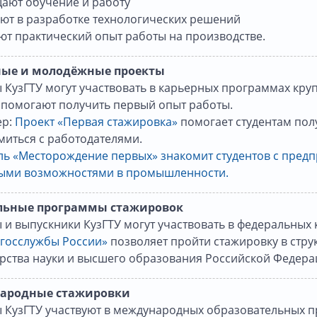
щают обучение и работу
уют в разработке технологических решений
ют практический опыт работы на производстве.
ные и молодёжные проекты
 КузГТУ могут участвовать в карьерных программах кр
 помогают получить первый опыт работы.
р:
Проект «Первая стажировка»
помогает студентам по
миться с работодателями.
ль «Месторождение первых» знакомит студентов с пред
ыми возможностями в промышленности.
льные программы стажировок
 и выпускники КузГТУ могут участвовать в федеральных
 госслужбы России»
позволяет пройти стажировку в стру
рства науки и высшего образования Российской Федера
ародные стажировки
ы КузГТУ участвуют в международных образовательных п