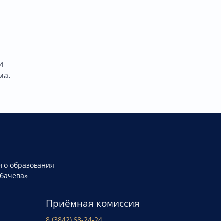
и
ма.
го образования
рбачева»
Приёмная комиссия
8 (3842) 68-24-24