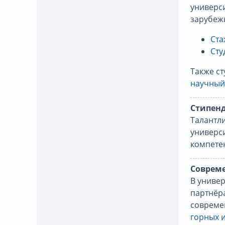
универси
зарубеж
Ста
Сту
Также с
научный
Стипенд
Талантл
универс
компете
Совреме
В униве
партнёра
совреме
горных 