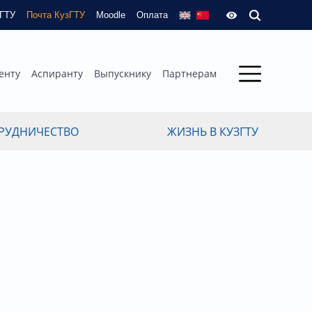
зГТУ
Почта КузГТУ
Moodle
Оплата
енту
Аспиранту
Выпускнику
Партнерам
РУДНИЧЕСТВО
ЖИЗНЬ В КУЗГТУ