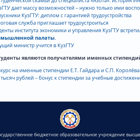
студенческой скамьи до специалиста «Азота»: история 
зГТУ дает массу возможностей – нужно только ими воспо
ускники КузГТУ: диплом с гарантией трудоустройства
оговая служба приглашает трудоустроиться
денты института экономики и управления КузГТУ встрет
омышленной палаты
.
ущий министр учится в КузГТУ
уденты являются получателями именных стипенди
курс на именные стипендии Е.Т. Гайдара и С.П. Королёва
 тысяч рублей – бонус к стипендии за учебные достижен
осударственное бюджетное образовательное учреждение высше