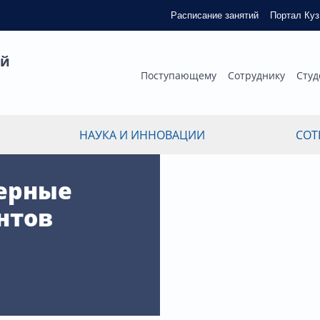
Расписание занятий
Портал Ку
ый
Поступающему
Сотруднику
Студ
НАУКА И ИННОВАЦИИ
СОТ
ерные
нтов