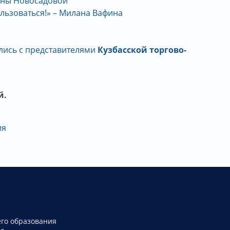
Инны Новосадовой
льзоваться!» – Милана Вафина
ились с представителями
Кузбасской торгово-
й.
ия
го образования