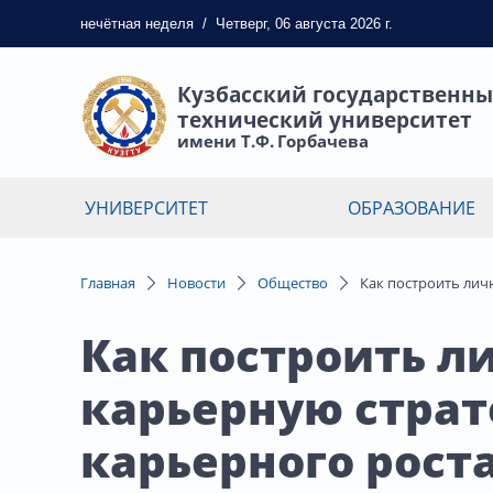
нечётная
неделя
/
Четверг, 06 августа 2026 г.
Кузбасский государственн
технический университет
имени Т.Ф. Горбачева
УНИВЕРСИТЕТ
ОБРАЗОВАНИЕ
Главная
Новости
Общество
Как построить лич
Как построить л
карьерную страт
карьерного рост