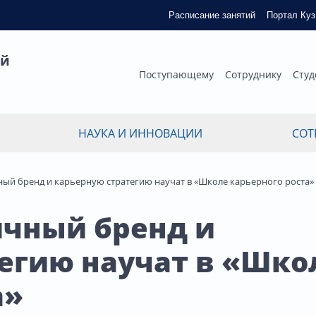
Расписание занятий
Портал Ку
ый
Поступающему
Сотруднику
Студ
НАУКА И ИННОВАЦИИ
СОТ
ный бренд и карьерную стратегию научат в «Школе карьерного роста»
ичный бренд и
егию научат в «Шко
а»