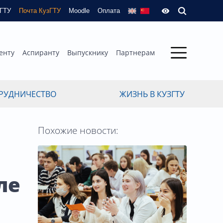
зГТУ
Почта КузГТУ
Moodle
Оплата
енту
Аспиранту
Выпускнику
Партнерам
РУДНИЧЕСТВО
ЖИЗНЬ В КУЗГТУ
Похожие новости:
ле