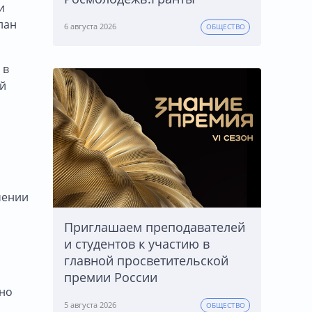
и
лан
6 августа 2026
ОБЩЕСТВО
 в
ой
чении
Приглашаем преподавателей
и студентов к участию в
главной просветительской
премии России
ано
5 августа 2026
ОБЩЕСТВО