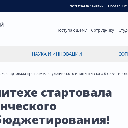
Расписание занятий
Портал Ку
ый
Поступающему
Сотруднику
Студ
НАУКА И ИННОВАЦИИ
СОТ
техе стартовала программа студенческого инициативного бюджетиров
литехе стартовала
нческого
бюджетирования!