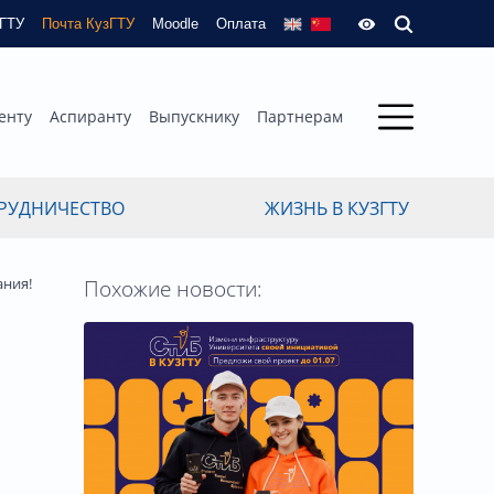
зГТУ
Почта КузГТУ
Moodle
Оплата
енту
Аспиранту
Выпускнику
Партнерам
РУДНИЧЕСТВО
ЖИЗНЬ В КУЗГТУ
ания!
Похожие новости: