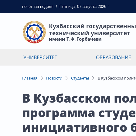
нечётная
неделя
/
Пятница, 07 августа 2026 г.
Кузбасский государственн
технический университет
имени Т.Ф. Горбачева
УНИВЕРСИТЕТ
ОБРАЗОВАНИЕ
Главная
Новости
Студенты
В Кузбасском поли
В Кузбасском по
программа студе
инициативного 