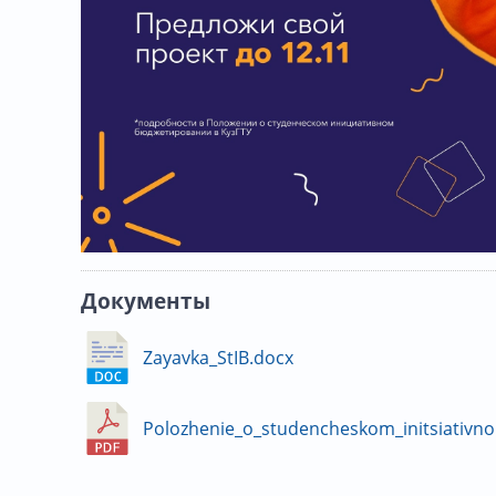
Документы
Zayavka_StIB.docx
Polozhenie_o_studencheskom_initsiativ