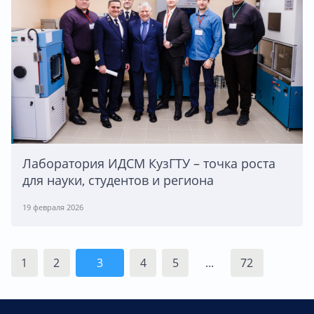
Лаборатория ИДСМ КузГТУ – точка роста
для науки, студентов и региона
19 февраля 2026
1
2
3
4
5
...
72