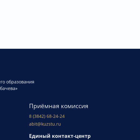
го образования
рбачева»
Приёмная комиссия
8 (3842) 68-24-24
abit@kuzstu.ru
Единый контакт-центр