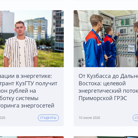
ации в энергетике:
От Кузбасса до Дальн
трант КузГТУ получит
Востока: целевой
он рублей на
энергетический поток
ботку системы
Приморской ГРЭС
оринга энергосетей
026
10 июля 2026
СТУДЕНТЫ
С