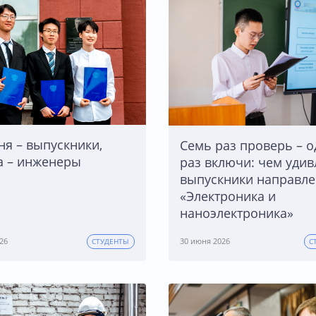
ня – выпускники,
Семь раз проверь – о
а – инженеры
раз включи: чем удив
выпускники направл
«Электроника и
наноэлектроника»
26
30 июня 2026
СТУДЕНТЫ
С