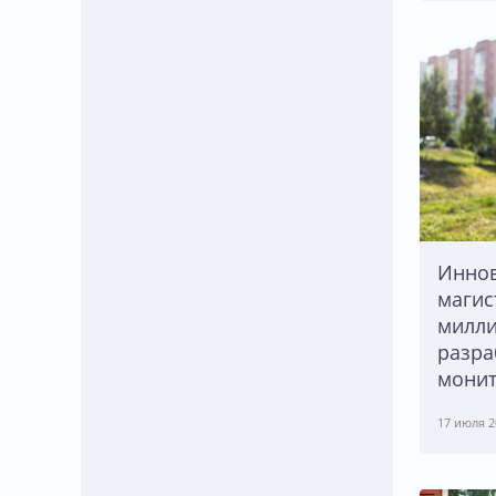
Иннов
магис
милли
разра
монит
17 июля 2