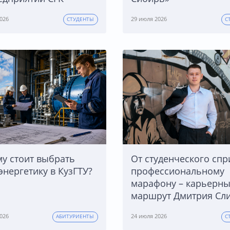
026
29 июля 2026
СТУДЕНТЫ
С
у стоит выбрать
От студенческого спр
энергетику в КузГТУ?
профессиональному
марафону – карьерн
маршрут Дмитрия Сл
026
24 июля 2026
АБИТУРИЕНТЫ
С