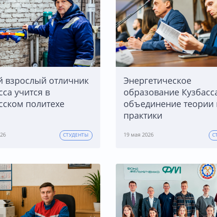
 взрослый отличник
Энергетическое
сса учится в
образование Кузбасса
сском политехе
объединение теории 
практики
26
19 мая 2026
СТУДЕНТЫ
С