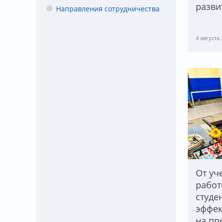
разви
Направления сотрудничества
4 августа
От уч
работ
студе
эффек
на пр