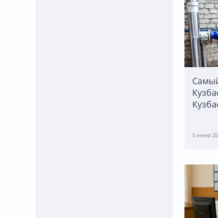
Самый
Кузба
Кузба
5 июня 20