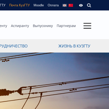
зГТУ
Почта КузГТУ
Moodle
Оплата
енту
Аспиранту
Выпускнику
Партнерам
РУДНИЧЕСТВО
ЖИЗНЬ В КУЗГТУ