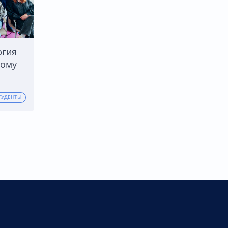
ргия
ному
ТУДЕНТЫ