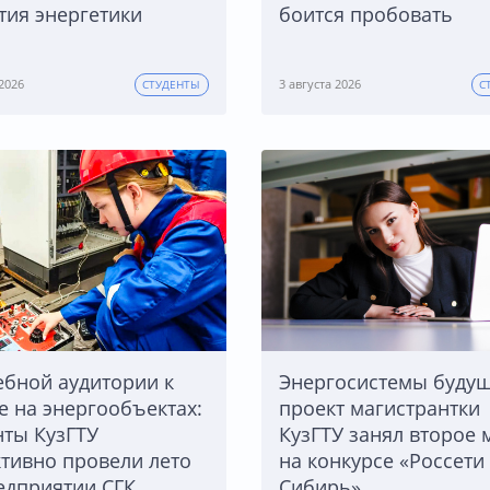
тия энергетики
боится пробовать
 2026
3 августа 2026
СТУДЕНТЫ
С
ебной аудитории к
Энергосистемы будущ
е на энергообъектах:
проект магистрантки
нты КузГТУ
КузГТУ занял второе 
тивно провели лето
на конкурсе «Россети
едприятии СГК
Сибирь»