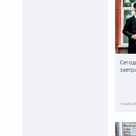
Сегод
завтр
7 июля 20