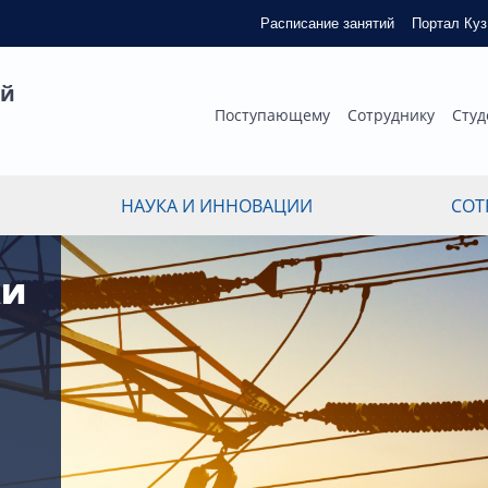
Расписание занятий
Портал Ку
ый
Поступающему
Сотруднику
Студ
НАУКА И ИННОВАЦИИ
СОТ
ки