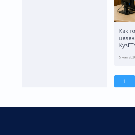
Как г
целев
КузГТ
5 мая 202
1