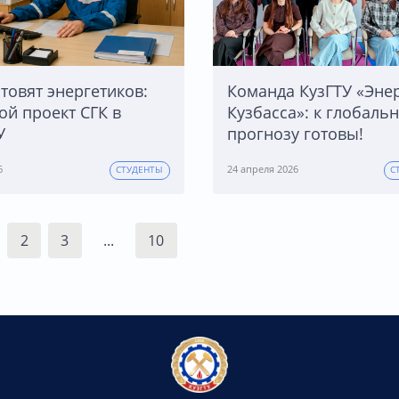
отовят энергетиков:
Команда КузГТУ «Эне
ой проект СГК в
Кузбасса»: к глобаль
У
прогнозу готовы!
6
24 апреля 2026
СТУДЕНТЫ
С
2
3
...
10