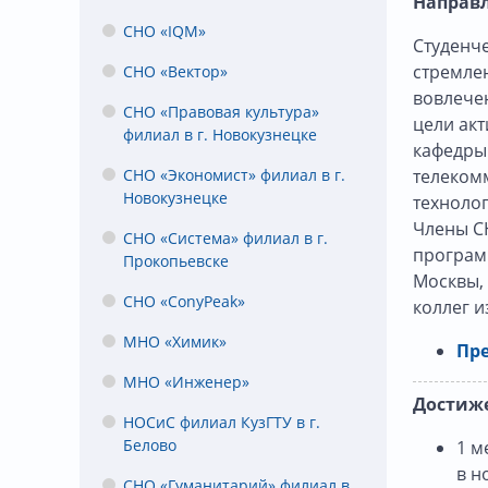
Направл
СНО «IQM»
Студенче
стремлен
СНО «Вектор»
вовлече
СНО «Правовая культура»
цели акт
филиал в г. Новокузнецке
кафедры
СНО «Экономист» филиал в г.
телеком
Новокузнецке
технолог
Члены СН
СНО «Система» филиал в г.
программ
Прокопьевске
Москвы, 
СНО «ConyPeak»
коллег и
МНО «Химик»
Пре
МНО «Инженер»
Достиж
НОСиС филиал КузГТУ в г.
Белово
1 м
в н
СНО «Гуманитарий» филиал в