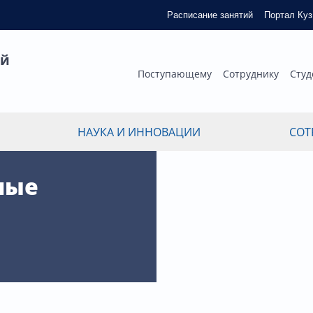
Расписание занятий
Портал Ку
ый
Поступающему
Сотруднику
Студ
НАУКА И ИННОВАЦИИ
СОТ
ные