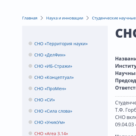
Главная
Наука и инновации
Студенческие научные
СНО
СНО «Территория науки»
СНО «ДелФин»
Назван
Инстит
СНО «ИБ-Стражи»
Научный
СНО «Концептуал»
Предсе
Ответст
СНО «ПроМен»
СНО «СИ»
Студенче
Т.Ф. Гор
СНО «Сила слова»
СНО вкл
СНО «УникУм»
09.04.03
СНО «Area 3.14»