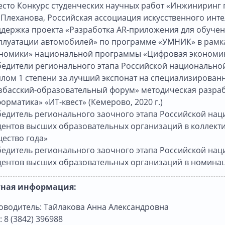
есто Конкурс студенческих научных работ «Инжиниринг 
. Плеханова, Российская ассоциация искусственного интел
держка проекта «Разработка AR-приложения для обучен
плуатации автомобилей» по программе «УМНИК» в рамк
номики» национальной программы «Цифровая экономика
едители регионального этапа Российской национальной
лом 1 степени за лучший экспонат на специализирован
збасский-образовательный форум» методическая разра
орматика» «ИТ-квест» (Кемерово, 2020 г.)
едитель регионального заочного этапа Российской нац
дентов высших образовательных организаций в коллект
ество года»
едитель регионального заочного этапа Российской на
дентов высших образовательных организаций в номинац
тная информация:
оводитель: Тайлакова Анна Александровна
: 8 (3842) 396988