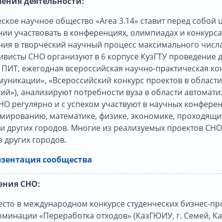
ения деятельности:
ское научное общество «Area 3.14» ставит перед собой 
ии участвовать в конференциях, олимпиадах и конкурсах
ния в творческий научный процесс максимального числа
ивисты СНО организуют в 6 корпусе КузГТУ проведение 
 ПИТ, ежегодная всероссийская научно-практическая к
муникации», «Всероссийский конкурс проектов в облас
ий»), анализируют потребности вуза в области автомат
О регулярно и с успехом участвуют в научных конфере
ированию, математике, физике, экономике, проходящих
и других городов. Многие из реализуемых проектов СН
з других городов.
зентация сообщества
ения СНО:
есто в международном конкурсе студенческих бизнес-п
оминации «Переработка отходов» (КазГЮИУ, г. Семей, Каз