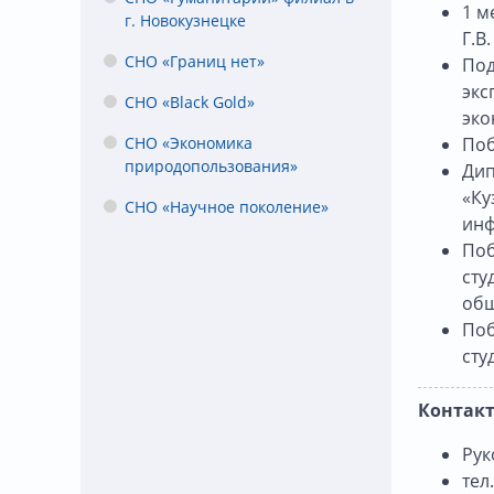
1 м
г. Новокузнецке
Г.В
СНО «Границ нет»
Под
экс
СНО «Black Gold»
эко
СНО «Экономика
Поб
природопользования»
Дип
«Ку
СНО «Научное поколение»
инф
Поб
сту
общ
Поб
сту
Контак
Рук
тел.