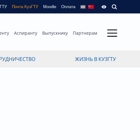
зГТУ
Почта КузГТУ
Moodle
Оплата
енту
Аспиранту
Выпускнику
Партнерам
РУДНИЧЕСТВО
ЖИЗНЬ В КУЗГТУ