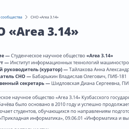
 сообщества
СНО «Area 3.14»
 «Area 3.14»
ие —
Студенческое научное общество
«Area 3.14»
ут —
Институт информационных технологий машиностро
 руководитель (куратор) —
Тайлакова Анна Александ
датель СНО —
Бабарыкин Владислав Олегович, ПИб-181
венный секретарь —
Шидловская Диана Сергеевна, ПИ
ское научное общество «Area 3.14» Кузбасского госуда
бачёва было основано в 2010 году и успешно продолжае
ючает студентов, обучающихся по направлениям подгото
 «Прикладная информатика», 09.06.01 «Информатика и вы