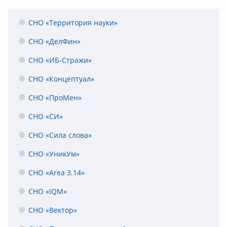
СНО «Территория науки»
СНО «ДелФин»
СНО «ИБ-Стражи»
СНО «Концептуал»
СНО «ПроМен»
СНО «СИ»
СНО «Сила слова»
СНО «УникУм»
СНО «Area 3.14»
СНО «IQM»
СНО «Вектор»