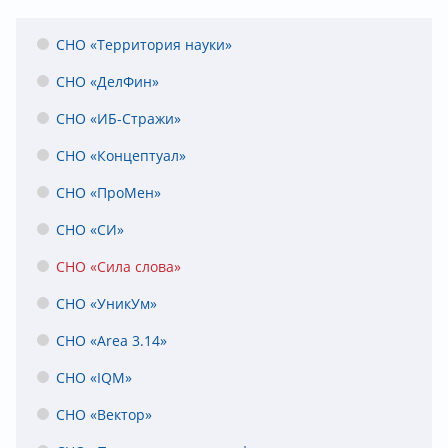
СНО «Территория науки»
СНО «ДелФин»
СНО «ИБ-Стражи»
СНО «Концептуал»
СНО «ПроМен»
СНО «СИ»
СНО «Сила слова»
СНО «УникУм»
СНО «Area 3.14»
СНО «IQM»
СНО «Вектор»