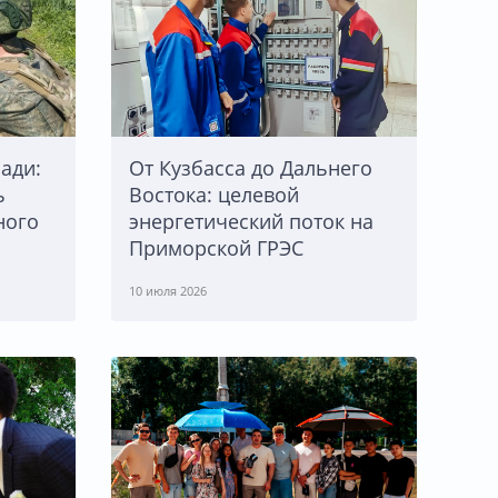
ади:
От Кузбасса до Дальнего
ь
Востока: целевой
ного
энергетический поток на
Приморской ГРЭС
10 июля 2026