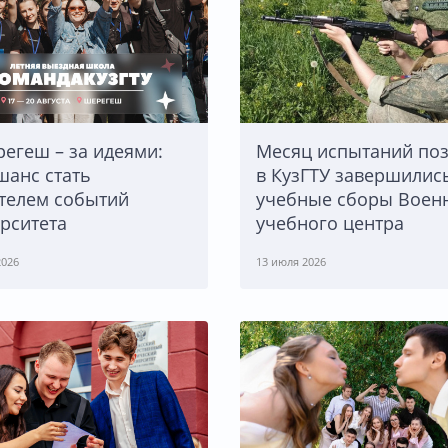
Месяц испытаний поз
егеш – за идеями:
в КузГТУ завершилис
шанс стать
учебные сборы Воен
телем событий
учебного центра
рситета
2026
13 июля 2026