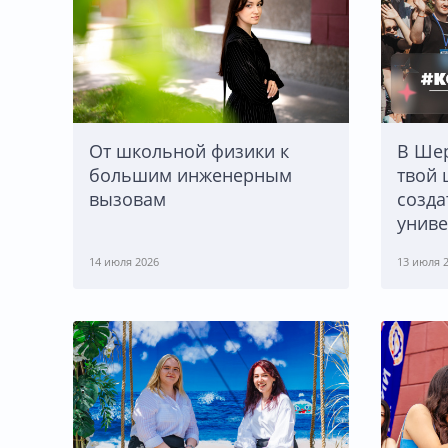
От школьной физики к
В Шер
большим инженерным
твой 
вызовам
созда
униве
14 июля 2026
13 июля 