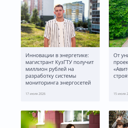
Инновации в энергетике:
От ун
магистрант КузГТУ получит
проек
миллион рублей на
«Авит
разработку системы
строя
мониторинга энергосетей
17 июля 2026
15 июля 