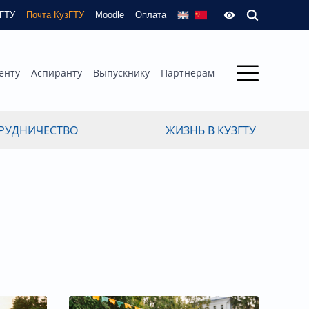
зГТУ
Почта КузГТУ
Moodle
Оплата
енту
Аспиранту
Выпускнику
Партнерам
РУДНИЧЕСТВО
ЖИЗНЬ В КУЗГТУ