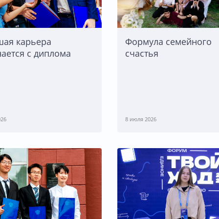
шая карьера
Формула семейного
ается с диплома
счастья
026
8 июля 2026