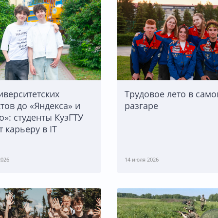
иверситетских
Трудовое лето в сам
тов до «Яндекса» и
разгаре
о»: студенты КузГТУ
т карьеру в IT
2026
14 июля 2026