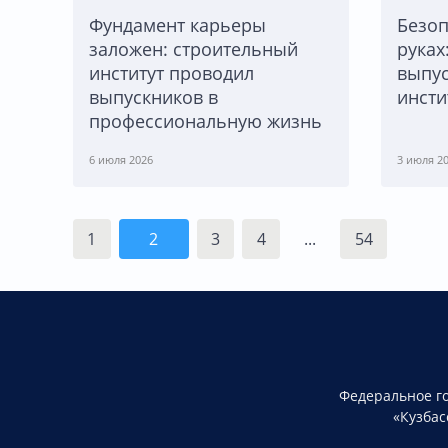
Фундамент карьеры
Безоп
заложен: строительный
руках
институт проводил
выпус
выпускников в
инсти
профессиональную жизнь
6 июля 2026
3 июля 2
1
2
3
4
...
54
Федеральное г
«Кузбас