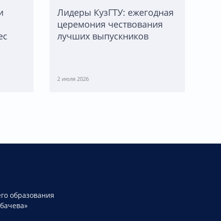
и
Лидеры КузГТУ: ежегодная
церемония чествования
ес
лучших выпускников
2 июля 2026
го образования
рбачева»